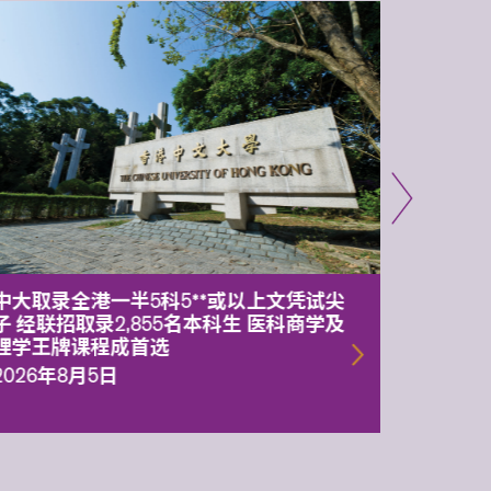
中大取录全港一半5科5**或以上文凭试尖
中大委
子 经联招取录2,855名本科生 医科商学及
理副校
理学王牌课程成首选
2026年
2026年8月5日