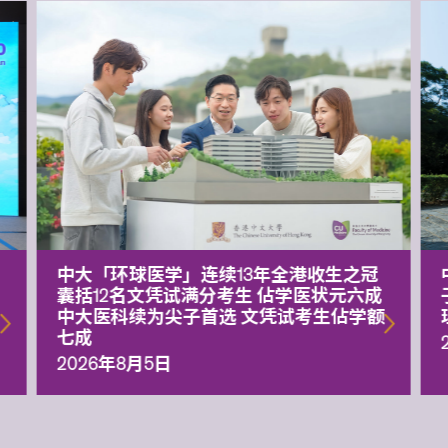
中大「环球医学」连续13年全港收生之冠
囊括12名文凭试满分考生 佔学医状元六成
中大医科续为尖子首选 文凭试考生佔学额
七成
2026年8月5日