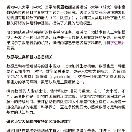
香港中文大学（中大）医学院
柯亚教授
及香港城市大学（城大）
容永豪
教授
两位神经科学专家共同领导一项研究，透过大鼠实验突破性地发现
动物拥有理解数字的能力（即「数感」），为研究人类理解数字能力和
相关障碍的神经科学基础，提供了关键的动物模型。
研究团队通过採用崭新的数字学习任务、脑活动干预技术和人工智能模
型，开发了一种创新方法，解决关于大鼠是否具有数感的争论。研究结
果揭示了数感背后的机制，详细内容已于著名跨学科期刊《
科学进展
》
发表。
数感与生存和智力息息相关
数感是动物感知世界的基本能力，以增加其生存机会。数感也是一种重
要的认知能力，对学习数学至关重要，更是人类智力的标志。约有3%
至7%的人患有计算障碍（dyscalculia），这是一种影响学习算术和数
学能力的学习障碍，数感缺陷是主要症状之一。
拥有数感的人能够比较、估计和操作非符号数量，它与「大小感」不
同，后者指的是一组物件固有的连续维度，例如视觉物体的面积或声音
脉冲的持续时间。要评估动物的数感和大小感是否独立存在，本身是一
道极具挑战的难题，科学界亦一直在争论到底大小感或数感才是动物更
基本的认知能力。
研究证实
大
鼠脑内有特定区域处理数字
研究团队在是次数感测试中将大小感的影响减至最低，并进行了相当细