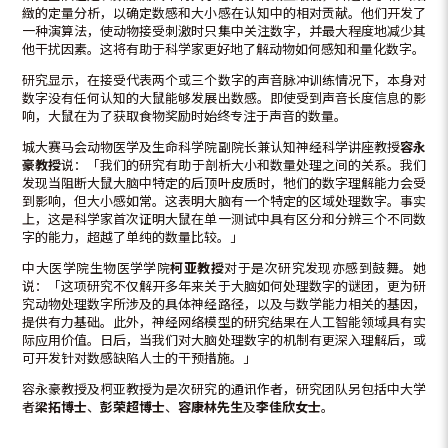
緻的定量分析，以确定数感和大小感在认知中的相对贡献。他们开发了
一种演算法，使动物接受刺激时只集中关注数字，并最大程度地减少其
他干扰因素。这将有助于科学家更好地了解动物如何感知和量化数字。
研究显示，在接受代表两个或三个数字的声音脉冲训练情况下，本身对
数字没有任何认知的大鼠能够发展出数感。即使受到声音长度信息的影
响，大鼠在为了获取食物奖励时始终专注于声音的数量。
城大赛马会动物医学及生命科学院副院长兼认知神经科学讲座教授
容永
豪教授
说：「我们的研究有助于剖析大小和数量处理之间的关系。我们
发现当阻断大鼠大脑中特定的后顶叶皮质时，牠们的数字理解能力会受
到影响，但大小感如常。这表明大脑有一个特定的区域处理数字。事实
上，这是科学家首次证明大鼠在单一测试中具有区分和分辨三个不同数
字的能力，超越了单纯的数量比较。」
中大医学院生物医学学院
柯亚教授
对于是次研究发现亦感到鼓舞。她
说：「这项研究不仅解开多年来关于大脑如何处理数字的谜团，更为研
究动物处理数字所涉及的具体神经路径，以及与数学能力相关的基因，
提供有力基础。此外，神经网络模型的研究结果在人工智能领域具有实
际应用价值。日后，当我们对大脑处理数字的机制有更深入理解后，或
可开发针对数感缺陷人士的干预措施。」
容永豪教授及柯亚教授为是次研究的通讯作者，研究团队另包括中大学
者
梁拓博士
、
彭荣超博士
、
容康林先生
及
李佳欣女士
。