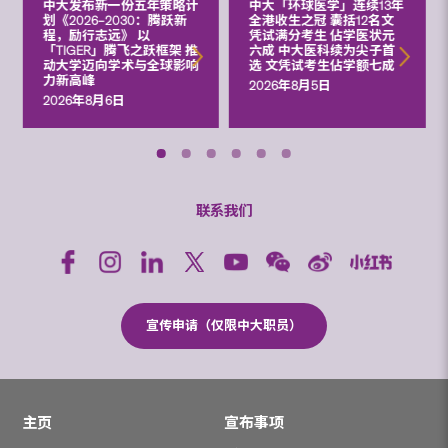
中大发布新一份五年策略计
中大「环球医学」连续13年
划《2026‒2030：腾跃新
全港收生之冠 囊括12名文
程，励行志远》 以
凭试满分考生 佔学医状元
「TIGER」腾飞之跃框架 推
六成 中大医科续为尖子首
动大学迈向学术与全球影响
选 文凭试考生佔学额七成
力新高峰
2026年8月5日
2026年8月6日
联系我们
宣传申请（仅限中大职员）
主页
宣布事项