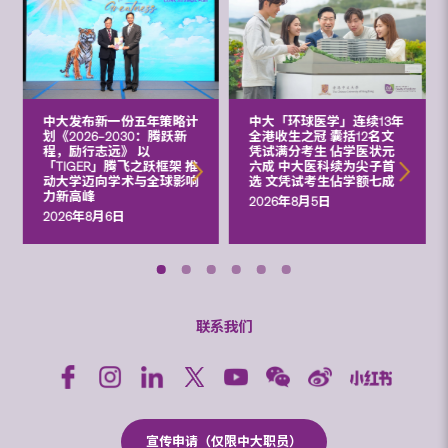
中大发布新一份五年策略计
中大「环球医学」连续13年
划《2026‒2030：腾跃新
全港收生之冠 囊括12名文
程，励行志远》 以
凭试满分考生 佔学医状元
「TIGER」腾飞之跃框架 推
六成 中大医科续为尖子首
动大学迈向学术与全球影响
选 文凭试考生佔学额七成
力新高峰
2026年8月5日
2026年8月6日
联系我们
宣传申请（仅限中大职员）