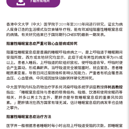
香港中文大学（中大）医学院于2011年至2013年间进行研究，证实为病
人度身订造的生活模式及饮食辅导疗程，能有效减轻阻塞性睡眠窒息症
的病情。有关研究结果已于国际期刊
CHEST
的最新一期发表。
阻塞性睡眠窒息症严重可致心血管病或猝死
阻塞性睡眠窒息症是普遍的睡眠呼吸疾病之一，是上呼吸道于睡眠期间
受阻所致，西方或本地研究均显示，此症于成年男性的病发率为4%或
以上。患者入睡后，上呼吸道的软组织放松，使呼吸道收窄，呼吸时便
会产生震动，形成鼻鼾声。当呼吸道完全被阻塞时，就会窒息。患者睡
眠质素变差，导致日间过度困倦和影响认知能力，严重者有机会罹患高
血压、心血管病、中风或因加快动脉粥样硬化而猝死。
中大医学院内科及药物治疗学系何鸿燊呼吸系统学讲座教授
许树昌教授
指出：「睡眠窒息症除与患者的颚骨结构、吸烟、饮酒和使用安眠药等
相关，并多以男士为主外，肥胖亦是导致睡眠窒息症的重要风险因
素。」肥胖情况在西方国家有增无减，估计睡眠窒息症的病发率也会随
之攀升。
阻塞性睡眠窒息症治疗方法
医学界一般根据患者睡眠时每小时出现上呼吸道受阻的次数，即睡眠窒