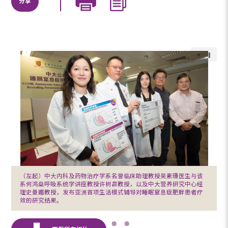
分享
（左起）中大内科及药物治疗学系名誉临床助理教授吴素珊医生与该
系何鸿燊呼吸系统学讲座教授许树昌教授，以及中大营养研究中心经
理史曼媚教授，发布亚洲首项生活模式辅导对睡眠窒息症肥胖患者疗
效的研究结果。