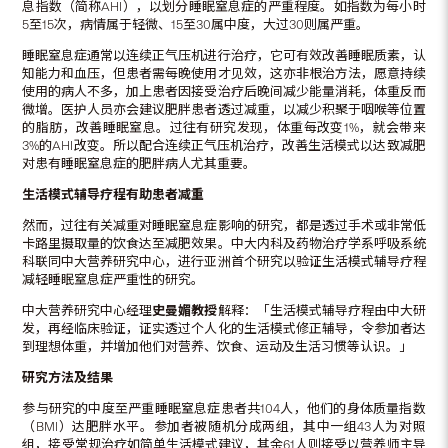
息指数（简称AHI），以划分睡眠窒息症的严重程度。如指数为每小时
5至15次，病情属于轻微、15至30属中度，大过30则属严重。
睡眠窒息症通常以连续正气压机进行治疗，它可有效改善睡眠质素，认
知能力和血压，但患者需每晚使用才见效，这亦非根治方法，愿意持续
使用的病人不多，加上患者因接受治疗后晚间减少能量消耗，体重反而
微增。医护人员亦会建议肥胖患者透过减重，以减少积聚于咽喉等位置
的脂肪，改善睡眠窒息。过往有研究发现，体重每改变1%，就会带来
3%的AHI改变。所以配合连续正气压机治疗，改善生活模式以达致减肥
对患有睡眠窒息症的肥胖病人尤其重要。
生活模式辅导疗程有助患者减重
然而，过往有关减重对睡眠窒息症影响的研究，都是透过手术或非常低
卡路里摄取量的饮食达至减肥效果。中大内科及药物治疗学系呼吸系统
科联同中大营养研究中心，进行亚洲首个研究以验证生活模式辅导疗程
减轻睡眠窒息症严重性的研究。
中大营养研究中心经理
史曼媚教授
解释：「生活模式辅导疗程由中大研
发，再经临床验证，证实透过个人化的生活模式修正辅导，令参加者达
到理想体重，并增加他们对营养、饮食、运动及生活习惯等认识。」
研究方法及结果
参与研究的中度至严重睡眠窒息症患者共104人，他们的身体质量指数
（BMI）达肥胖水平。参加者被随机分成两组，其中一组43人为对照
组，接受常规治疗如简单生活模式建议，其余61人则接受以营养师主导