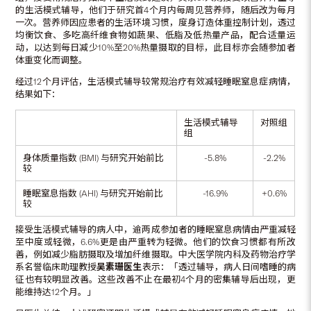
的生活模式辅导，他们于研究首4个月内每周见营养师，随后改为每月
一次。营养师因应患者的生活环境习惯，度身订造体重控制计划，透过
均衡饮食、多吃高纤维食物如蔬果、低脂及低热量产品，配合适量运
动，以达到每日减少10%至20%热量摄取的目标，此目标亦会随参加者
体重变化而调整。
经过12个月评估，生活模式辅导较常规治疗有效减轻睡眠窒息症病情，
结果如下：
生活模式辅导
对照组
组
身体质量指数 (BMI) 与研究开始前比
-5.8%
-2.2%
较
睡眠窒息指数 (AHI) 与研究开始前比
-16.9%
+0.6%
较
接受生活模式辅导的病人中，逾两成参加者的睡眠窒息病情由严重减轻
至中度或轻微，6.6%更是由严重转为轻微。他们的饮食习惯都有所改
善，例如减少脂肪摄取及增加纤维摄取。中大医学院内科及药物治疗学
系名誉临床助理教授
吴素珊医生
表示：「透过辅导，病人日间嗜睡的病
征也有较明显改善。这些改善不止在最初4个月的密集辅导后出现，更
能维持达12个月。」