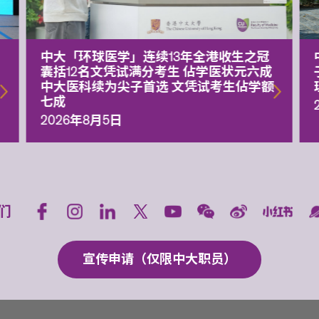
中大「环球医学」连续13年全港收生之冠
囊括12名文凭试满分考生 佔学医状元六成
中大医科续为尖子首选 文凭试考生佔学额
七成
2026年8月5日
们
宣传申请（仅限中大职员）