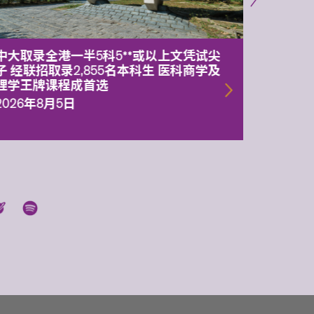
中大取录全港一半5科5**或以上文凭试尖
中大委
子 经联招取录2,855名本科生 医科商学及
理副校
理学王牌课程成首选
2026年
2026年8月5日