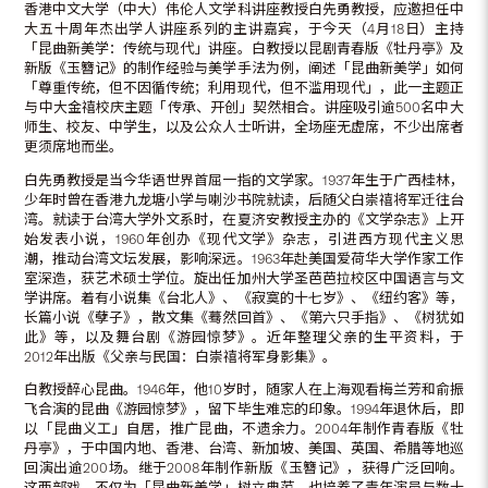
香港中文大学（中大）伟伦人文学科讲座教授白先勇教授，应邀担任中
大五十周年杰出学人讲座系列的主讲嘉宾，于今天（4月18日）主持
「昆曲新美学：传统与现代」讲座。白教授以昆剧青春版《牡丹亭》及
新版《玉簪记》的制作经验与美学手法为例，阐述「昆曲新美学」如何
「尊重传统，但不因循传统；利用现代，但不滥用现代」，此一主题正
与中大金禧校庆主题「传承、开创」契然相合。讲座吸引逾500名中大
师生、校友、中学生，以及公众人士听讲，全场座无虚席，不少出席者
更须席地而坐。
白先勇教授是当今华语世界首屈一指的文学家。1937年生于广西桂林，
少年时曾在香港九龙塘小学与喇沙书院就读，后随父白崇禧将军迁往台
湾。就读于台湾大学外文系时，在夏济安教授主办的《文学杂志》上开
始发表小说，1960年创办《现代文学》杂志，引进西方现代主义思
潮，推动台湾文坛发展，影响深远。1963年赴美国爱荷华大学作家工作
室深造，获艺术硕士学位。旋出任加州大学圣芭芭拉校区中国语言与文
学讲席。着有小说集《台北人》、《寂寞的十七岁》、《纽约客》等，
长篇小说《孽子》，散文集《蓦然回首》、《第六只手指》、《树犹如
此》等，以及舞台剧《游园惊梦》。近年整理父亲的生平资料，于
2012年出版《父亲与民国：白崇禧将军身影集》。
白教授醉心昆曲。1946年，他10岁时，随家人在上海观看梅兰芳和俞振
飞合演的昆曲《游园惊梦》，留下毕生难忘的印象。1994年退休后，即
以「昆曲义工」自居，推广昆曲，不遗余力。2004年制作青春版《牡
丹亭》，于中国内地、香港、台湾、新加坡、美国、英国、希腊等地巡
回演出逾200场。继于2008年制作新版《玉簪记》，获得广泛回响。
这两部戏，不仅为「昆曲新美学」树立典范，也培养了青年演员与数十