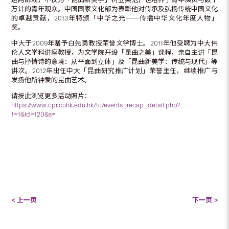
万计的青年观众。中国国家文化部为表彰他对传承及弘扬传统中国文化
的卓越贡献，2013年特颁「中华之光──传播中华文化年度人物」
奖。
中大于2009年赠予白先勇教授荣誉文学博士。2011年他受聘为中大伟
伦人文学科讲座教授，为文学院开设「昆曲之美」课程，亲自主讲「昆
曲与抒情诗的意境：从平面到立体」及「昆曲新美学：传统与现代」等
讲次。2012年出任中大「昆曲研究推广计划」荣誉主任，继续推广与
发扬他所钟爱的昆曲艺术。
请按此浏览更多活动照片：
https://www.cpr.cuhk.edu.hk/tc/events_recap_detail.php?
1=1&id=120&s
=
< 上一页
下一页 >