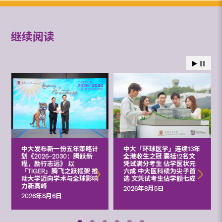
继续阅读
中大发布新一份五年策略计
中大「环球医学」连续13年
划《2026‒2030：腾跃新
全港收生之冠 囊括12名文
程，励行志远》 以
凭试满分考生 佔学医状元
「TIGER」腾飞之跃框架 推
六成 中大医科续为尖子首
动大学迈向学术与全球影响
选 文凭试考生佔学额七成
力新高峰
2026年8月5日
2026年8月6日