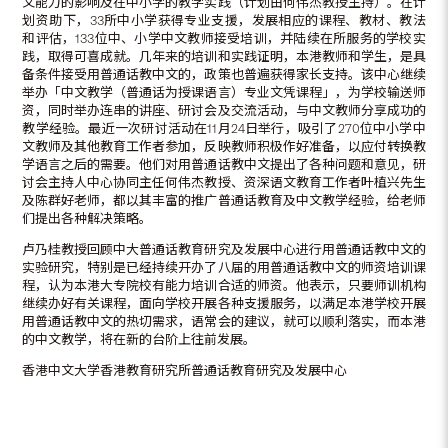
文能力的影响及在中小学的教学实践（计划由何伟杰教授主持）。在计
划资助下，33所中小学获得专业支援，发展相应的课程、教材、教法
和评估，133位中、小学中文教师接受培训，并陆续在所服务的学校实
践，取得可喜成就。几年来的培训和实践证明，本港教师和学生，是具
备条件接受用普通话教中文的，政策也普遍获得家长支持。该中心继续
举办「中文教学（普通话为授课语言）专业文凭课程」，为学校输送师
资，同时举办连串的讲座、研讨会及交流活动，与中文教师分享成功的
教学经验。最近一次研讨活动在11月24日举行，吸引了270位中小学中
文教师及其他教育工作者参加，反映教师积极作好准备，以应付转换教
学语言之后的需要。他们对用普通话教中文提出了各种问题和意见，研
讨会主持人中心协同主任何伟杰教授、资深语文教育工作者叶植兴先生
及陈群好老师，都以其丰富的推广普通话教育及中文教学经验，给老师
们提出各种解决策略。
卢乃桂教授回顾中大普通话教育研究及发展中心进行用普通话教中文的
实验研究，特别是已经持续开办了八届的用普通话教中文的师资培训课
程，认为本港大专院校有能力培训合适的师资。他表示，只要师训机构
继续办好有关课程，面向学校开展各种支援服务，以满足本港学校开展
用普通话教中文的热切需求，语常会的建议，就可以顺利落实，而本港
的中文教学，将在新的台阶上往前发展。
香港中文大学香港教育研究所普通话教育研究及发展中心