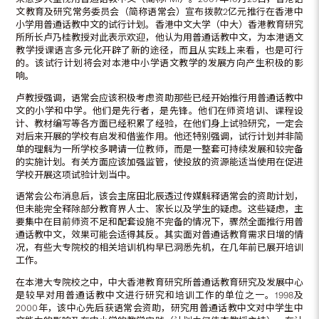
文教育及研究常务委员会（简称语常会）宣布拨款2亿元推行在香港中
小学用普通话教中文的试行计划。香港中文大学（中大）香港教育研究
所所长卢乃桂教授对此表示欢迎，他认为用普通话教中文，为本港语文
教学授课语言多元化开辟了新的途径，而且从实践上来看，也是可行
的。该试行计划将会对本港中小学语文教学的发展方向产生积极的影
响。
卢教授强调，语常会应该积极考虑资助那些已经开始推行用普通话教中
文的小学和中学。他们是先行者，是先锋。他们在师资培训、课程设
计、教材编写等各方面已经积累了经验，在他们身上试验研究，一定会
对后来开展的学校有启发和借鉴作用。他还特别强调，试行计划并非简
单的理解为一所学校多聘请一位教师，而是一整套可持续发展和较完备
的实施计划。有关方面应该加强监管，使投放的资源能适当使用在促进
学校开展这项试验计划当中。
语常会公布消息后，该会主席田北辰透过传媒解释语常会的资助计划，
但未能完全释除部分教育界人士、家长以及学生的疑虑。这些疑虑，主
要集中在目前师资不足和配套设施不完备的情况下，骤然全面推行用普
通话教中文，效果可能会适得其反。其实面对普通话教育需求日增的情
况，有些大专院校的相关培训机构早已洞悉先机，在几年前已展开培训
工作。
在本港大专院校之中，中大香港教育研究所普通话教育研究及发展中心
是较早对用普通话教中文进行研究和培训工作的单位之一。1998及
2000年，该中心先后获语常会资助，研究用普通话教中文对中学生中