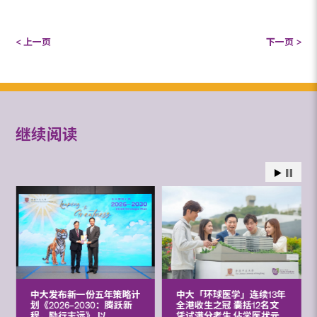
< 上一页
下一页 >
继续阅读
中大发布新一份五年策略计
中大「环球医学」连续13年
划《2026‒2030：腾跃新
全港收生之冠 囊括12名文
程，励行志远》 以
凭试满分考生 佔学医状元