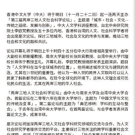
香港中文大学（中大）将于明日（十一月二十二日）起一连两天主办
「第三届两岸三地人文社会科学论坛」，主题是「城市‧社会‧文化—
传统之延续、发展与创新」。中大人文学科讲座教授、台北中央研究院
院士李欧梵教授及五十多位内地、香港和台湾的人文、社会科学学者将
会出席是次论坛，探讨三地城市、社会及文化的传承与发展，推动三地
社会和文化的融和共识。
论坛开幕礼将于明日上午十时四十五分在中大行政楼祖尧堂举行，由中
大副校长郑振耀教授、南京大学副校长张异宾教授、台湾中央大学代理
校长蒋伟宁教授主礼。开幕礼后，李欧梵教授随即发表主题演讲，题目
为「人文学科在当今全球城市的位置」。他将阐述城市文化与建筑的关
连，尤其在21世纪的重要性。他认为一种入世的跨界人文取向可以让人
民更了解新都市的涵构。在现今全球化的环境下，这种人文理念或可优
化民众的生活，尤其在两岸三地的华人社会。
「两岸三地人文社会科学论坛」由中大与南京大学及台湾中央大学合
办。首届论坛在二零零六年在南京大学举行，主题为「中国文学与文化
的传统及变革」。第二届论坛的主题为「典范移转：学科的互动与整
合」，于去年在台湾中央大学举行。在首两届论坛，与会学者发表共百
篇论文之多，成果丰硕。
是次论坛将加深两岸三地人文社会学科研究领域的交流与合作，为人文
社会研究学者提供交流的平台，主要探讨三地关注的跨学科重要社会文
化课题，包括「区域传统与城市文化」、「社会发展与环境保育」、