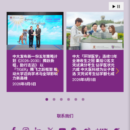
中大发布新一份五年策略计
中大「环球医学」连续13年
划《2026‒2030：腾跃新
全港收生之冠 囊括12名文
程，励行志远》 以
凭试满分考生 佔学医状元
「TIGER」腾飞之跃框架 推
六成 中大医科续为尖子首
动大学迈向学术与全球影响
选 文凭试考生佔学额七成
力新高峰
2026年8月5日
2026年8月6日
联系我们