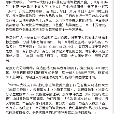
为回馈母校，「2021中大校友日毕业纪念班筹款委员会」于11月8日中
午12时正推出香港中文大学（中大）首个地标图像「非同质化代币
（NFT）」网上卖物筹款，活动已于今日（11 月 11 日）上午 11时正结
束。是次卖物筹款获中大校友热烈支持，三日内有近一百位热心校友慷
慨竞投，合共筹得近八十万港元。连同本年筹得之其他款项，今届筹款
委员会为「中大校友传承基金」（基金）共筹得超过一百三十万港元。
是次筹款亦令基金累积收到捐款突破首个一千万港元。
是次 NFT 为一幅由若干校园照片合组而成、具有中大代表性之拼贴地
标主图像，分拆成带有编号1至100 共一百等份之图格，以供认购。作
品名为「百万丰彩」（Million Colors of CUHK），有百万大道丰富色彩
之意，而「百」亦可指一百份，合併起来才见到全貌，亦有中大人应当
团结之意；「丰彩」谐音「风采」，寓意中大人团结齐心，展现好风
采。
竞投方式分为两种，自选图格以价高者得为原则，竞投价为6,688港元
起。非自选图格则以随机方式分配，均一价为6,688元港元。待有关
NFT 上架后，即可登入平台随时浏览所认购的专属图像之详情。
「2021中大校友日毕业纪念班筹款委员会」四位召集人冯洁仪女士
（86联合经济）、朱暖晖女士（91新亚工管）、翁锦辉先生（06联合
分子生物技术 / 09研究院化学病理学）及李卓伟先生（11研究院行政工
管）均对筹款数字感满意。他们表示：「今次是首次以 NFT 形式进行
大学筹款，作品名字亦别具意义。其分为一百份，与百万大道之「百」
字有关，也呼应了一百万港元的筹款目标。我们非常感谢热心校友以实
际行动支持母校，令是次首创的NFT卖物筹款活动得以成功。」