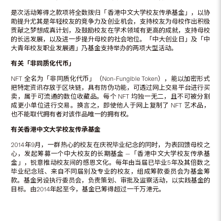
是次活动筹得之款项将全数拨归「香港中文大学校友传承基金」，以协
助提升尤其是年轻校友的竞争力及创业机会，支持校友为母校作出积极
贡献之梦想成真计划，及鼓励校友在学术领域有更高的成就，支持母校
的长远发展，以及进一步提升母校的社会地位。「中大创业日」及「中
大青年校友职业发展週」乃基金支持举办的两项大型活动。
有关「非同质化代币」
NFT 全名为「非同质化代币」（Non-Fungible Token），能以加密形式
把特定资讯存放于区块链，具有防伪功能，可透过网上交易平台进行买
卖，属于可流通的数位收藏品。每个 NFT 均独一无二，且不可被分割
成更小单位进行交易。换言之，即使他人于网上复制了 NFT 艺术品，
也不能取代拥有者对该作品唯一的拥有权。
有关香港中文大学校友传承基金
2014年9月，一群热心的校友在庆祝毕业纪念的同时，为表回馈母校之
心，发起筹募一个中大校友的长期基金 —「香港中文大学校友传承基
金」，锐意推动校友间的感恩文化。每年由当届已毕业5年及其倍数之
毕业纪念班、来自不同届别及专业的校友，组成筹款委员会为基金筹
款。基金另设执行委员会，负责策划、审批及监察活动，以实践基金的
目标。由2014年起至今，基金已筹得超过一千万港元。