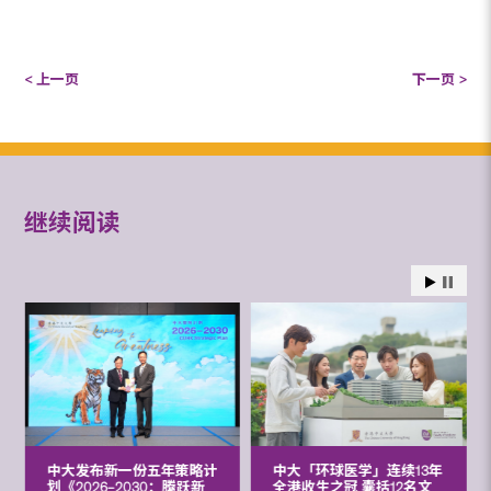
< 上一页
下一页 >
继续阅读
中大发布新一份五年策略计
中大「环球医学」连续13年
划《2026‒2030：腾跃新
全港收生之冠 囊括12名文