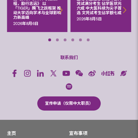
程，励行志远》 以
凭试满分考生 佔学医状元
「TIGER」腾飞之跃框架 推
六成 中大医科续为尖子首
动大学迈向学术与全球影响
选 文凭试考生佔学额七成
力新高峰
2026年8月5日
2026年8月6日
联系我们
宣传申请（仅限中大职员）
主页
宣布事项