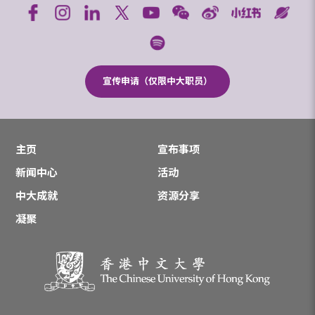
宣传申请（仅限中大职员）
主页
宣布事项
新闻中心
活动
中大成就
资源分享
凝聚