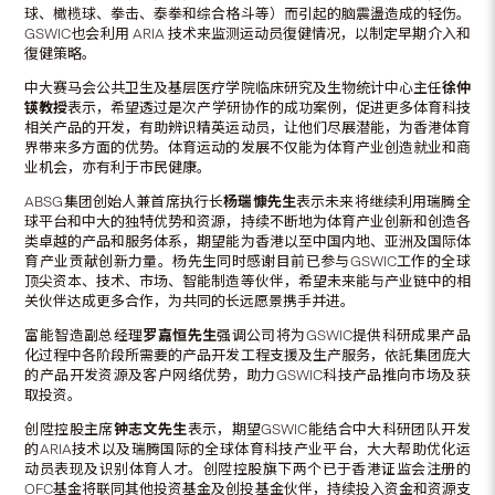
球、橄榄球、拳击、泰拳和综合格斗等）而引起的脑震盪造成的轻伤。
GSWIC也会利用 ARIA 技术来监测运动员復健情况，以制定早期介入和
復健策略。
中大赛马会公共卫生及基层医疗学院临床研究及生物统计中心主任
徐仲
锳教授
表示，希望透过是次产学研协作的成功案例，促进更多体育科技
相关产品的开发，有助辨识精英运动员，让他们尽展潜能，为香港体育
界带来多方面的优势。体育运动的发展不仅能为体育产业创造就业和商
业机会，亦有利于市民健康。
ABSG集团创始人兼首席执行长
杨瑞慷先生
表示未来将继续利用瑞腾全
球平台和中大的独特优势和资源，持续不断地为体育产业创新和创造各
类卓越的产品和服务体系，期望能为香港以至中国内地、亚洲及国际体
育产业贡献创新力量。杨先生同时感谢目前已参与GSWIC工作的全球
顶尖资本、技术、市场、智能制造等伙伴，希望未来能与产业链中的相
关伙伴达成更多合作，为共同的长远愿景携手并进。
富能智造副总经理
罗嘉恒先生
强调公司将为GSWIC提供科研成果产品
化过程中各阶段所需要的产品开发工程支援及生产服务，依託集团庞大
的产品开发资源及客户网络优势，助力GSWIC科技产品推向市场及获
取投资。
创陞控股主席
钟志文先生
表示，期望GSWIC能结合中大科研团队开发
的ARIA技术以及瑞腾国际的全球体育科技产业平台，大大帮助优化运
动员表现及识别体育人才。创陞控股旗下两个已于香港证监会注册的
OFC基金将联同其他投资基金及创投基金伙伴，持续投入资金和资源支