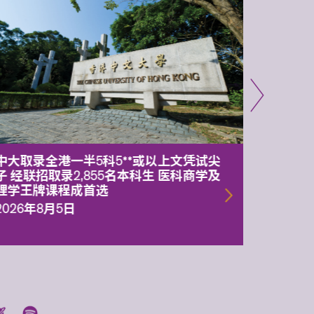
中大取录全港一半5科5**或以上文凭试尖
中大委
子 经联招取录2,855名本科生 医科商学及
理副校
理学王牌课程成首选
2026年
2026年8月5日