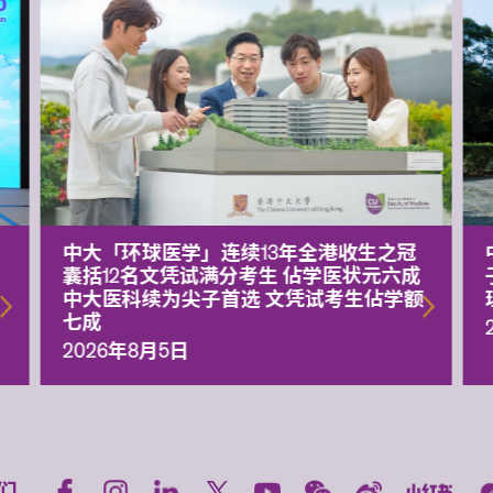
中大「环球医学」连续13年全港收生之冠
囊括12名文凭试满分考生 佔学医状元六成
中大医科续为尖子首选 文凭试考生佔学额
七成
2026年8月5日
们