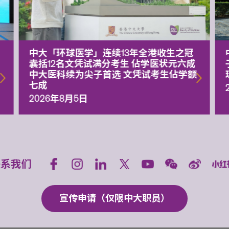
中大「环球医学」连续13年全港收生之冠
囊括12名文凭试满分考生 佔学医状元六成
中大医科续为尖子首选 文凭试考生佔学额
七成
2026年8月5日
联系我们
宣传申请（仅限中大职员）