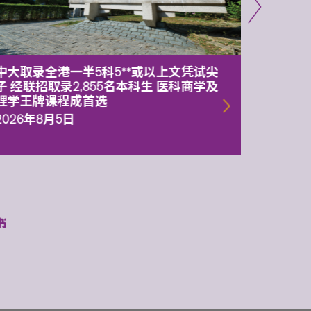
中大取录全港一半5科5**或以上文凭试尖
中大委
子 经联招取录2,855名本科生 医科商学及
理副校
理学王牌课程成首选
2026年
2026年8月5日