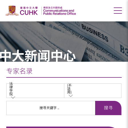
中大新闻中心
专家名录
法
(不
律
适
学
用)
院