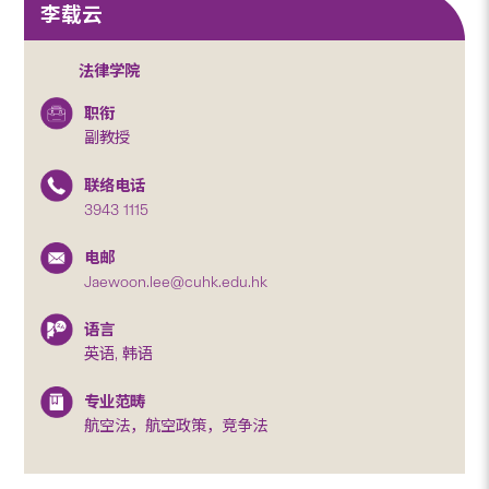
李载云
法律学院
职衔
副教授
联络电话
3943 1115
电邮
Jaewoon.lee@cuhk.edu.hk
语言
英语, 韩语
专业范畴
航空法，航空政策，竞争法