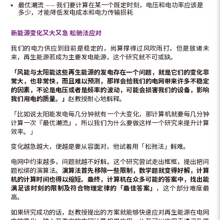
最优潮流 —— 我们要计算在某一个既定时刻，电压和电功率应该是
多少，才能降低发电成本和电力传输损耗
新能源变化又大又急
松驰法应对
我们的电力供应到目前是稳定的，尚算撑得过风吹雨打，但是放诸未
来，再生能源若成为主要发电能源，这个研究就不可或缺。
「风能与太阳能这些再生能源的发电存在一个问题，就是它们的变化非
常大，也非常快，而且难以预测，那样会给我们的电网带来许多不稳定
的因素，不论是电压或者是频率的波动，可能会损害我们的设备，影响
我们用电的质量。」
赵教授耐心地解释。
「比如说太阳能发电每几分钟就有一个大变化，那计算机就要每几分钟
计算一次『最优潮流』，所以我们为什么要做这样一个研究来提升计算
效率。」
变化越急越大，便越是要从容面对，他试着用「松驰法」解难。
电网中约束越多，问题就越不好解。这个研究尝试走出框框，提出把问
题松绑的演算法。
演算法首先移除一些限制，数学题就变得好解，计算
机的计算时间也得以缩短。最终，计算机在众多可能的答案中，找出能
满足该时刻的限制及符合物理定律的「最佳答案」
，这个部分难度最
高。
如果研究成功的话，赵教授提出的方案就能够快速应对再生能源在电网