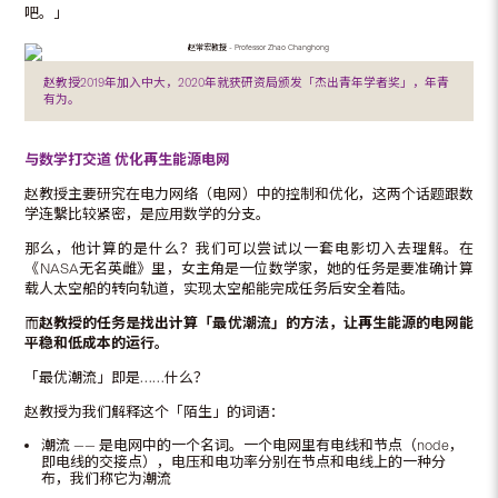
吧。」
赵教授2019年加入中大，2020年就获研资局颁发「杰出青年学者奖」，年青
有为。
与数学打交道
优化再生能源电网
赵教授主要研究在电力网络（电网）中的控制和优化，这两个话题跟数
学连繫比较紧密，是应用数学的分支。
那么，他计算的是什么？我们可以尝试以一套电影切入去理解。在
《NASA无名英雌》里，女主角是一位数学家，她的任务是要准确计算
载人太空船的转向轨道，实现太空船能完成任务后安全着陆。
而
赵教授的任务是找出计算「最优潮流」的方法，让再生能源的电网能
平稳和低成本的运行。
「最优潮流」即是……什么？
赵教授为我们解释这个「陌生」的词语：
潮流 —— 是电网中的一个名词。一个电网里有电线和节点（node，
即电线的交接点），电压和电功率分别在节点和电线上的一种分
布，我们称它为潮流