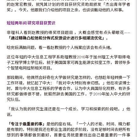
的赵常宏教授，就凭其计划的项目获研究资助局颁发「杰出青年学者
奖」。今天，他跟我们介绍他的项目之余，也谈谈触动他的人和事。
短短两年间
研究项目获赏识
非理科人看到赵教授的得奖项目题目 ，大概会感觉有点头晕眼花——
「通过精确凸松弛和分佈式反馈设计进行多相潮流优化」
。
唸完后满脑问题，看一看赵教授的个人档案应该会有点头绪。
这位年轻的中大信息工程学系助理教授2016年于加州理工大学取得电
子工程学博士学位后，就于美国国家可再生能源实验室工作，曾领导多
个智慧电网控制相关项目。
那段期间，他偶然会好奇在大学做研究是怎样的，也想趁年轻转换一下
工作环境，就忆起了中大：「我对中大特别有亲切感。」他在攻读博士
时，曾与中大信息工程系的学者合作，认为中大具国际化视野，有许多
研究都做得很不错，就毅然辞去美国的工作，于2019年加入中大的研
究队伍。
「我认为我的研究生涯还是在一个成长、学习和探索的阶段吧。」他
说。
「专注于最重要的事」
是他的座右铭。「一个人的才能、时间、精力都
是有限的，特别是我还在职业生涯的起步阶段，没有足够时间去把所有
想到的事情都做到最好，首要任务就是要找出自己最重要的一件事