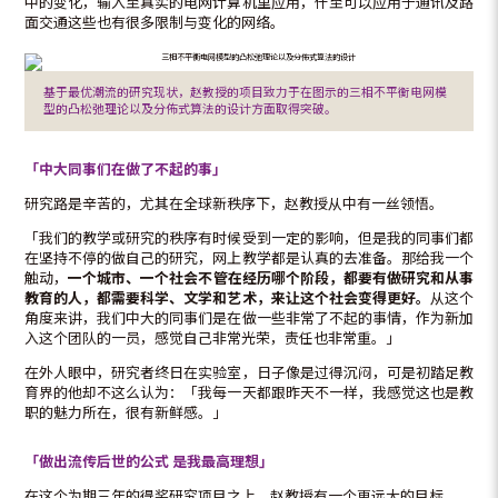
中的变化，输入至真实的电网计算机里应用，什至可以应用于通讯及路
面交通这些也有很多限制与变化的网络。
基于最优潮流的研究现状，赵教授的项目致力于在图示的三相不平衡电网模
型的凸松弛理论以及分佈式算法的设计方面取得突破。
「中大同事们在做了不起的事」
研究路是辛苦的，尤其在全球新秩序下，赵教授从中有一丝领悟。
「我们的教学或研究的秩序有时候受到一定的影响，但是我的同事们都
在坚持不停的做自己的研究，网上教学都是认真的去准备。那给我一个
触动，
一个城市、一个社会不管在经历哪个阶段，都要有做研究和从事
教育的人，都需要科学、文学和艺术，来让这个社会变得更好。
从这个
角度来讲，我们中大的同事们是在做一些非常了不起的事情，作为新加
入这个团队的一员，感觉自己非常光荣，责任也非常重。」
在外人眼中，研究者终日在实验室，日子像是过得沉闷，可是初踏足教
育界的他却不这么认为：「我每一天都跟昨天不一样，我感觉这也是教
职的魅力所在，很有新鲜感。」
「做出流传后世的公式
是我最高理想」
在这个为期三年的得奖研究项目之上，赵教授有一个更远大的目标。