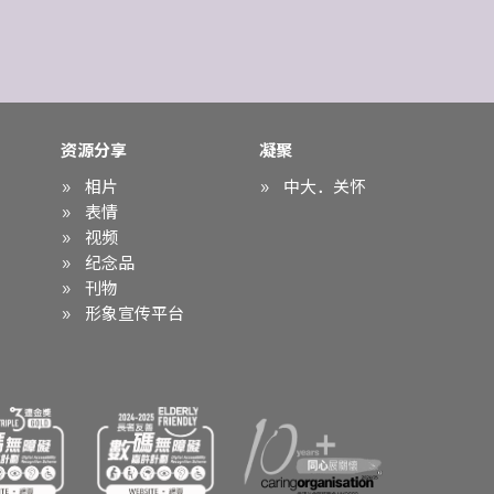
资源分享
凝聚
相片
中大．关怀
表情
视频
纪念品
刊物
形象宣传平台