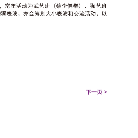
内，常年活动为武艺班（蔡李佛拳）、狮艺班
舞狮表演，亦会筹划大小表演和交流活动，以
下一页 >