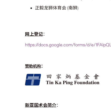
正毅龙狮体育会
(
南狮
)
网上登记
：
https://docs.google.com/forms/d/e/1FAI
：
赞助机构
新亚国术会简介
：