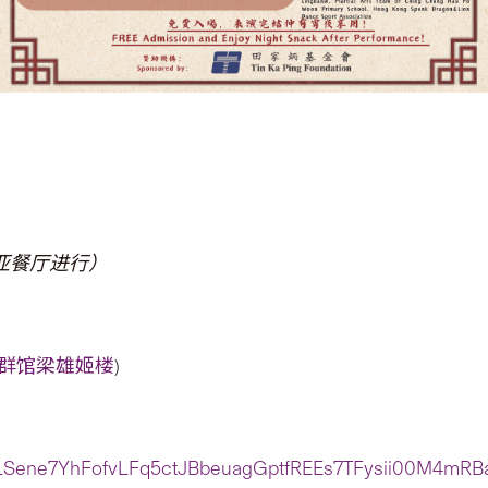
亚餐厅进行）
群馆梁雄姬楼
)
pQLSene7YhFofvLFq5ctJBbeuagGptfREEs7TFysii00M4mRB