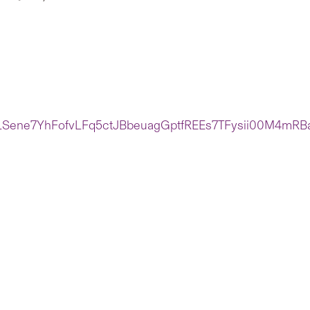
pQLSene7YhFofvLFq5ctJBbeuagGptfREEs7TFysii00M4mRB