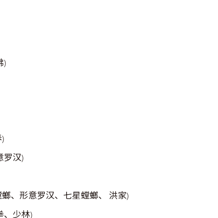
佛
)
春
)
意罗汉)
螳螂、形意罗汉、七星螳螂、 洪家
)
拳、少林
)