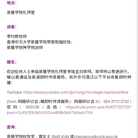
地点：
崇基学院礼拜堂
讲者：
李均熊牧师
香港中文大学崇基学院荣誉助理校牧、
崇基学院神学院讲师
报名：
欢迎任何人士亲临崇基学院礼拜堂参加主日崇拜。崇拜将以粤语进行，
辅以普通话及英语即时传译服务。另外亦可透过以下平台收看即时转
播：
YouTube:
https://www.youtube.com/@chungchicollegechaplainsoffice
Zoom 网路研讨会 (辅即时传译服务)：网路研讨会 ID：924 3772 2732 |
密码：692038 | 连结：
https://cuhk.zoom.us/s/92437722732?
pwd=QUFjOE9JM1d1OGcwRlBkSmVTaVkwUT09
查询：
崇基学院校牧室 – 曾女士 3943 4144 或chaplaincy@cuhk.edu.hk