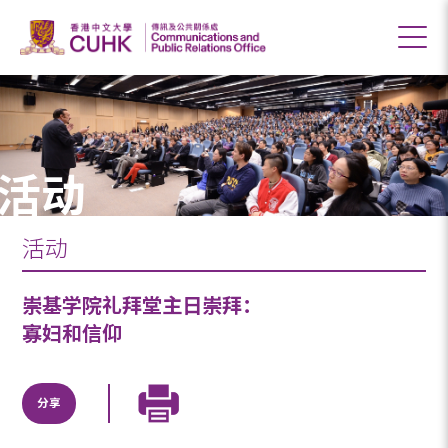
活动
活动
崇基学院礼拜堂主日崇拜：
寡妇和信仰
分享