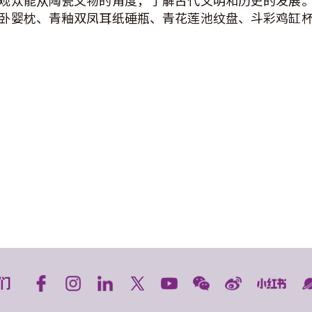
观众能从陶瓷文物的角度，了解古代文明和历史的发展
卧婴枕、青釉双凤耳纸硾瓶、青花莲池纹盘、斗彩鸡缸
们