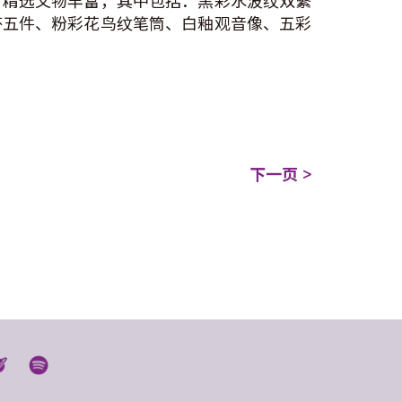
。精选文物丰富，其中包括：黑彩水波纹双繫
杯五件、粉彩花鸟纹笔筒、白釉观音像、五彩
下一页 >