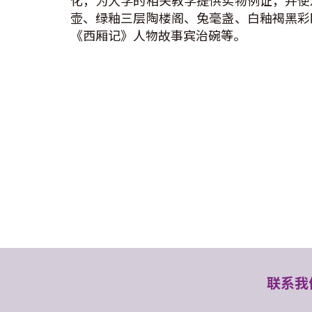
化，为大学的相关教学提供实物例证，并使
壶、绿釉三层陶楼阁、兔毫盏、白釉褐黑彩
《西厢记》人物故事宾治碗等。
联系我