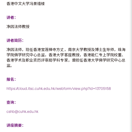
香港中文大学冯景禧楼
讲者：
净因法师教授
讲者简历：
净因法师，现任香港宝莲禅寺方丈，南京大学教授及博士生导师，珠海
学院佛学研究中心总监，香港大学客座教授，香港能仁专上学院校董、
香港学术及职业资历评审局学科专家，曾担任香港大学佛学研究中心总
监。
报名：
https://cloud.itsc.cuhk.edu.hk/webform/view.php?id=13705158
查询：
cshb@cuhk.edu.hk
讲座摘要：