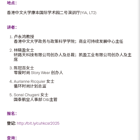
地点：
香港中文大学康本国际学术园二号演讲厅(YIA, LT2)
讲者：
卢永鸿教授
香港中文大学政务与政策科学学院；商业可持续发展中心主任
林晓盈女士
研路天科技有限公司创办人及总裁；凯盈工业有限公司创办人及主
席
陈冠百女士
零废时尚 Story Wear 创办人
Aurianne Ricquier 女士
循环时尚计划总监
Sonal Chugani 女士
国泰航空人事部 D&l主管
报名：
登记:
http://bit.ly/cuhkcsr2025
查询：