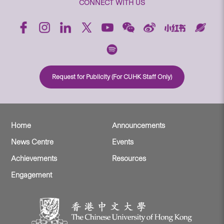
CONNECT WITH US
Request for Publicity (For CUHK Staff Only)
Home
Announcements
News Centre
Events
Achievements
Resources
Engagement