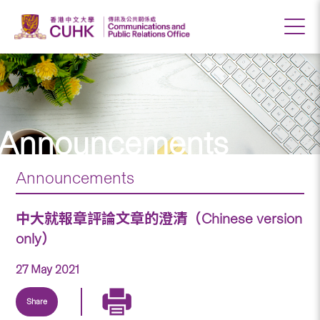
Announcements
Announcements
中大就報章評論文章的澄清（Chinese version
only）
27 May 2021
Share