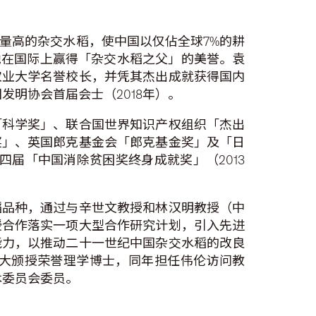
产量高的杂交水稻，使中国以仅佔全球7%的耕
他在国际上赢得「杂交水稻之父」的美誉。袁
农业大学名誉校长，并凭其杰出成就获得国内
发明协会首届会士（2018年）。
「科学奖」、联合国世界知识产权组织「杰出
奖」、英国郎克基金会「郎克基金奖」及「日
四届「中国消除贫困奖终身成就奖」（2013
稻品种，通过与辛世文教授和林汉明教授（中
授合作落实一项大型合作研究计划，引入先进
能力，以推动二十一世纪中国杂交水稻的改良
获中大颁授荣誉理学博士，同年担任伟伦访问教
术委员会委员。