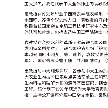
重大损失。我谨代表中大全体师生向袁教授
袁教授在1953年毕业于西南农学院农学系
地面积，养活全球22%人口。袁教授的开
教授曾任国家杂交水稻工程技术研究中心及
外认可和肯定，包括当选中国工程院院士（19
袁教授在杂交水稻的革新研究获联合国及国
发明家金质奖章」、联合国粮农组织「粮食
本越光国际水稻奖」等。此外，袁教授更获国
年）、国家最高荣誉奖项「共和国勋章」（20
袁教授与中大渊源深厚，曾参与中大生物系
大农业生物技术国家重点实验室前主任和现
生物科技和破解水稻的遗传基因密码，结合
工程。该计划于1999年获选为大学教育资
授，主持公开讲座介绍中国杂交水稻。袁教