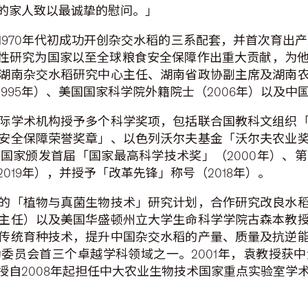
的家人致以最诚挚的慰问。」
，1970年代初成功开创杂交水稻的三系配套，并首次育出
创性研究为国家以至全球粮食安全保障作出重大贡献，为
湖南杂交水稻研究中心主任、湖南省政协副主席及湖南
95年）、美国国家科学院外籍院士（2006年）以及中国
际学术机构授予多个科学奖项，包括联合国教科文组织
安全保障荣誉奖章」、以色列沃尔夫基金「沃尔夫农业
家颁发首届「国家最高科学技术奖」（2000年）、第
19年），并授予「改革先锋」称号（2018年）。
的「植物与真菌生物技术」研究计划，合作研究改良水
主任）以及美国华盛顿州立大学生命科学学院古森本教
传统育种技术，提升中国杂交水稻的产量、质量及抗逆
助委员会首三个卓越学科领域之一。2001年，袁教授
授自2008年起担任中大农业生物技术国家重点实验室学