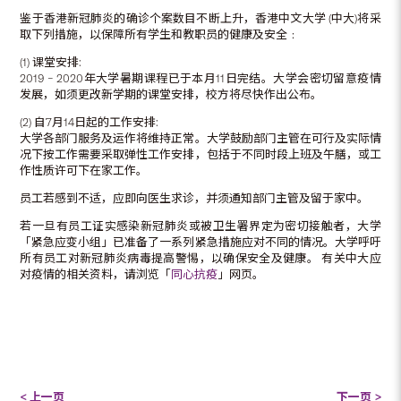
鉴于香港新冠肺炎的确诊个案数目不断上升，香港中文大学 (中大)将采
取下列措施，以保障所有学生和教职员的健康及安全﹕
(1) 课堂安排:
2019 – 2020年大学暑期课程已于本月11日完结。大学会密切留意疫情
发展，如须更改新学期的课堂安排，校方将尽快作出公布。
(2) 自7月14日起的工作安排:
大学各部门服务及运作将维持正常。大学鼓励部门主管在可行及实际情
况下按工作需要采取弹性工作安排，包括于不同时段上班及午膳，或工
作性质许可下在家工作。
员工若感到不适，应即向医生求诊，并须通知部门主管及留于家中。
若一旦有员工证实感染新冠肺炎或被卫生署界定为密切接触者，大学
「紧急应变小组」已准备了一系列紧急措施应对不同的情况。大学呼吁
所有员工对新冠肺炎病毒提高警惕，以确保安全及健康。 有关中大应
对疫情的相关资料，请浏览「
同心抗疫
」网页。
< 上一页
下一页 >