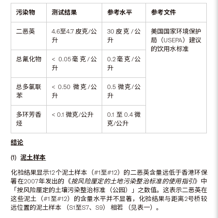
污染物
测试结果
参考水平
参考文件
二恶英
4.6至4.7 皮克/公
30皮克/公
美国国家环境保护
升
升
局（USEPA）建议
的饮用水标准
总氰化物
< 0.05毫克/公
0.2毫克/公
升
升
总多氯联
< 0.50 微克/公
0.5 微克/公
苯
升
升
多环芳香
< 0.1 微克/公升
0.1 至 0.4 微
烃
克/公升
结论
(1)
泥土样本
化验结果显示12个泥土样本（#1至#12）的二恶英含量远低于香港环保
署在2007年发出的《
按风险厘定的土地污染整治标准的使用指引
》中
「按风险厘定的土壤污染整治标准（公园）」之数值。这表示二恶英在
这些泥土（#1至#12）的含量水平并不显著，化验结果与距离2号桥较
远位置的泥土样本 （S1至S7、S9） 相若 （见表一）。