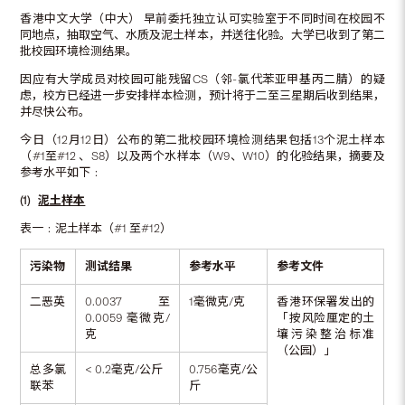
香港中文大学（中大） 早前委托独立认可实验室于不同时间在校园不
同地点，抽取空气、水质及泥土样本，并送往化验。大学已收到了第二
批校园环境检测结果。
因应有大学成员对校园可能残留CS（邻-氯代苯亚甲基丙二腈）的疑
虑，校方已经进一步安排样本检测，预计将于二至三星期后收到结果，
并尽快公布。
今日（12月12日）公布的第二批校园环境检测结果包括13个泥土样本
（#1至#12 、S8）以及两个水样本（W9、W10）的化验结果，摘要及
参考水平如下﹕
(1)
泥土样本
表一﹕泥土样本（#1 至#12）
污染物
测试结果
参考水平
参考文件
二恶英
0.0037至
1毫微克/克
香港环保署发出的
0.0059 毫微克/
「按风险厘定的土
克
壤污染整治标准
（公园）」
总多氯
< 0.2毫克/公斤
0.756毫克/公
联苯
斤