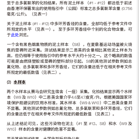
至于总多氯联苯的化验结果，所有泥土样本 （#1 – #12）都远低于前述
由香港环保署发出的使用指引中（公园）标准之总多氯联苯含量 (0.756
毫克/公斤)。（见表一）
关于泥土样本 (#1 – #12) 中多环芳香烃的含量，全部均低于参考文件中
所规定的水平 （见表一）。 至于多环芳香烃中个别的化合物含量，可
于
此处
浏览。
一个含有黑色烟熏物质的泥土样本 （S8），在夏鼎基运动场里被火烧
焦的垫褥附近采集。测试结果显示二恶英的含量相比其他泥土样本为
高，但仍相等于使用指引中的参考水平大约十分之一。这个略高的数值
可能是由燃烧塑胶或垫褥的塑料部分引起。S8的其他测试参数例如总
氰化物、总多氯联苯和多环芳香烃，它们的含量远低于在相关参考文件
所规定的最低数值（见表二）。
(2)
水样本
两个水样本从赛马会研究生宿舍（一座）采集。化验结果显示两个水样
本（W9 及 W10）中二恶英含量介乎4.6至4.7皮克/升。根据美国国家环
境保护局建议的饮用水标准，其水样本 （W9 & W10）中二恶英含量并
不显著。其他测试参数例如总氰化物、总多氯联苯和多环芳香烃，它们
的含量远低于在相关参考文件所规定的最低数值 （见表三）。
从上述结论可见，这些污染物在泥土（#1 至 #12、S8）和水（W9 及
W10）样本的含量对健康的危害不显著。
至于其他测试结果，大学收到后尽快公布。