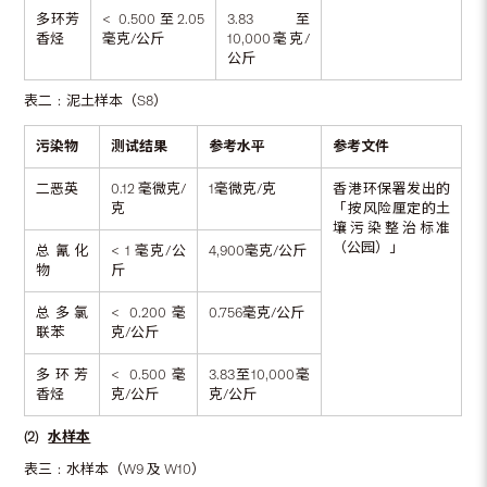
多环芳
< 0.500至2.05
3.83至
香烃
毫克/公斤
10,000毫克/
公斤
表二﹕泥土样本（S8）
污染物
测试结果
参考水平
参考文件
二恶英
0.12 毫微克/
1毫微克/克
香港环保署发出的
克
「按风险厘定的土
壤污染整治标准
（公园）」
总氰化
< 1 毫克/公
4,900毫克/公斤
物
斤
总多氯
< 0.200毫
0.756毫克/公斤
联苯
克/公斤
多环芳
< 0.500毫
3.83至10,000毫
香烃
克/公斤
克/公斤
(2)
水样本
表三﹕水样本（W9 及 W10）