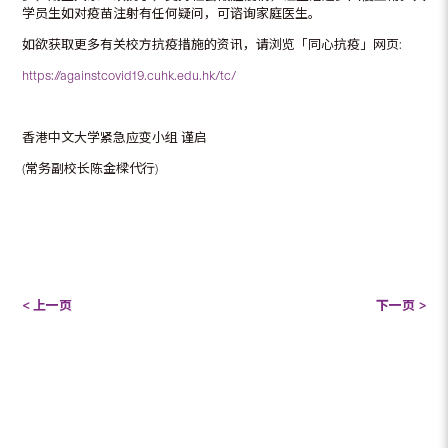
学员生如对疫苗注射有任何疑问，可谘询家庭医生。
如欲获取更多有关校方抗疫措施的资讯，请浏览「同心抗疫」网页:
https://againstcovid19.cuhk.edu.hk/tc/
香港中文大学紧急应变小组 谨启
(常务副校长陈金樑代行)
< 上一页
下一页 >