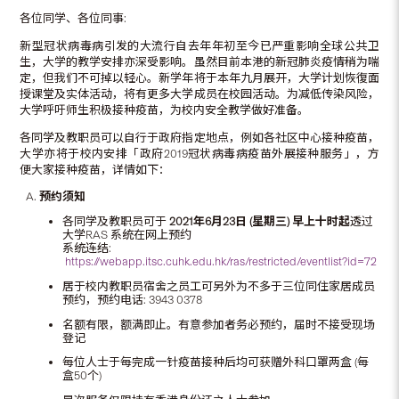
各位同学、各位同事:
新型冠状病毒病引发的大流行自去年年初至今已严重影响全球公共卫
生，大学的教学安排亦深受影响。虽然目前本港的新冠肺炎疫情稍为喘
定，但我们不可掉以轻心。新学年将于本年九月展开，大学计划恢復面
授课堂及实体活动，将有更多大学成员在校园活动。为减低传染风险，
大学呼吁师生积极接种疫苗，为校内安全教学做好准备。
各同学及教职员可以自行于政府指定地点，例如各社区中心接种疫苗，
大学亦将于校内安排「政府2019冠状病毒病疫苗外展接种服务」，方
便大家接种疫苗，详情如下：
预约须知
各同学及教职员可于
2021
年
6
月
23
日
(
星期三
)
早上十时起
透过
大学RAS 系统在网上预约
系统连结:
https://webapp.itsc.cuhk.edu.hk/ras/restricted/eventlist?id=72
居于校内教职员宿舍之员工可另外为不多于三位同住家居成员
预约，预约电话: 3943 0378
名额有限，额满即止。有意参加者务必预约，届时不接受现场
登记
每位人士于每完成一针疫苗接种后均可获赠外科口罩两盒 (每
盒50个)