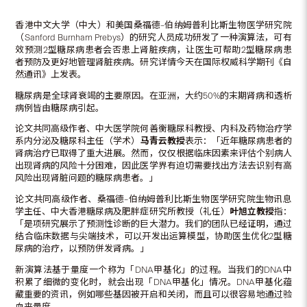
香港中文大学（中大）和美国桑福德–伯纳姆普利比斯生物医学研究院
（Sanford Burnham Prebys）的研究人员成功研发了一种演算法，可有
效预测2型糖尿病患者会否患上肾脏疾病，让医生可帮助2型糖尿病患
者预防及更好地管理肾脏疾病。研究详情今天在国际权威科学期刊《自
然通讯》上发表。
糖尿病是全球肾衰竭的主要原因。在亚洲，大约50%的末期肾病和透析
病例皆由糖尿病引起。
论文共同高级作者、中大医学院何善衡糖尿科教授、内科及药物治疗学
系内分泌及糖尿科主任（学术）
马青云教授
表示：「近年糖尿病患者的
肾病治疗已取得了重大进展。然而，仅仅根据临床因素来评估个别病人
出现肾病的风险十分困难，因此医学界有迫切需要找出方法去识别有高
风险出现肾脏问题的糖尿病患者。」
论文共同高级作者、桑福德–伯纳姆普利比斯生物医学研究院生物讯息
学主任、中大香港糖尿病及肥胖症研究所教授（礼任）
叶旭立教授
指：
「是项研究展示了预测性诊断的巨大潜力。我们的团队已经证明，通过
结合临床数据与尖端技术，可以开发出运算模型，协助医生优化2型糖
尿病的治疗，以预防併发肾病。」
新演算法基于量度一个称为「DNA甲基化」的过程。当我们的DNA中
积累了细微的变化时，就会出现「DNA甲基化」情况。DNA甲基化蕴
藏重要的资讯，例如哪些基因被开启和关闭，而且可以很容易地通过验
血来量度。