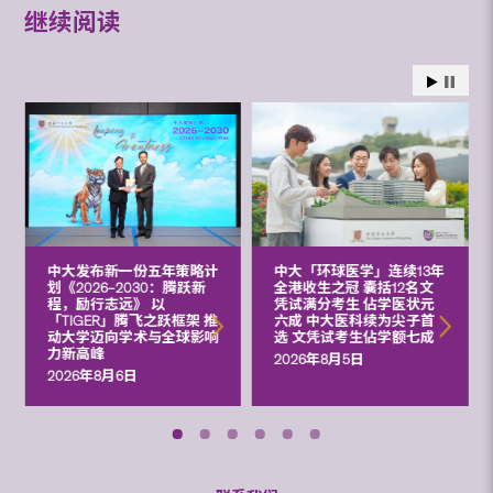
继续阅读
中大发布新一份五年策略计
中大「环球医学」连续13年
划《2026‒2030：腾跃新
全港收生之冠 囊括12名文
程，励行志远》 以
凭试满分考生 佔学医状元
「TIGER」腾飞之跃框架 推
六成 中大医科续为尖子首
动大学迈向学术与全球影响
选 文凭试考生佔学额七成
力新高峰
2026年8月5日
2026年8月6日