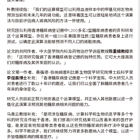
叶教授续指：「我们的运算模型可以利用血液样本中的甲基化标志物来
预测当前和未来几年的肾功能。这意味著医生可以很轻易地将这个演算
法与目前评估病人肾病风险的方法一併使用。」
研究团队利用香港糖尿病登记册中1,200多名2型糖尿病患者的资料研发
这个运算模型，亦在另一组326名美国原住民2型糖尿病患者身上进行
测试，以确定此演算法能够预测不同人口的肾脏疾病。
论文的共同作者、中大医学院内科及药物治疗学讲座教授
陈重娥教授
表
示：「这项研究强调了香港糖尿病登记册的独特优势。它可大大提高我
们对糖尿病及其併发症的认识。」
论文第一作者、桑福德–伯纳姆普利比斯生物医学研究院博士后科学家
李熠晨博士
补充：「香港糖尿病登记册是一个科学宝库。中大研究人员
对患者进行了数以十年计的跟进，让我们可以全面了解糖尿病患者几十
年来的身体变化。」
研究人员目前正努力地完善这个运算模型，并正纳入其他数据以进一步
强化此演算法预测其他糖尿病相关问题的能力。
马青云教授补充：「是项涉及糖尿病、计算科学和生物讯息学等多个专
科的研究合作始于香港。我们很高兴研究结果可以改善未来的医疗护
理，能更容易地知道哪类患者能从这些预防糖尿肾的新疗法中受益最
多。科学不断进步，我们将继续努力将更多数据纳入这个模型，以进一
步加强糖尿病的精准医疗。」