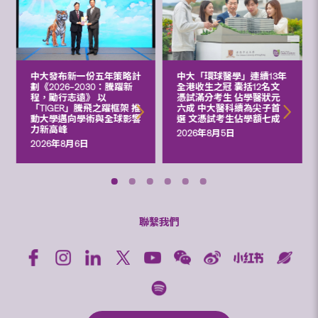
中大發布新一份五年策略計
中大「環球醫學」連續13年
劃《2026‒2030：騰躍新
全港收生之冠 囊括12名文
程，勵行志遠》 以
憑試滿分考生 佔學醫狀元
「TIGER」騰飛之躍框架 推
六成 中大醫科續為尖子首
動大學邁向學術與全球影響
選 文憑試考生佔學額七成
力新高峰
2026年8月5日
2026年8月6日
聯繫我們