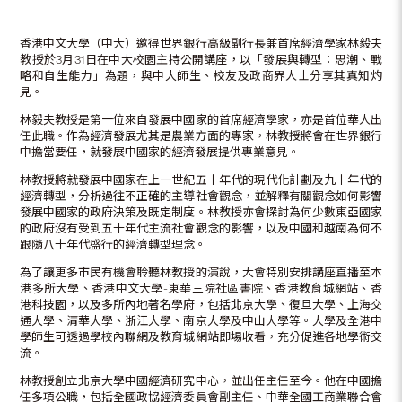
香港中文大學（中大）邀得世界銀行高級副行長兼首席經濟學家林毅夫
教授於3月31日在中大校園主持公開講座，以「發展與轉型：思潮、戰
略和自生能力」為題，與中大師生、校友及政商界人士分享其真知灼
見。
林毅夫教授是第一位來自發展中國家的首席經濟學家，亦是首位華人出
任此職。作為經濟發展尤其是農業方面的專家，林教授將會在世界銀行
中擔當要任，就發展中國家的經濟發展提供專業意見。
林教授將就發展中國家在上一世紀五十年代的現代化計劃及九十年代的
經濟轉型，分析過往不正確的主導社會觀念，並解釋有關觀念如何影響
發展中國家的政府決策及既定制度。林教授亦會探討為何少數東亞國家
的政府沒有受到五十年代主流社會觀念的影響，以及中國和越南為何不
跟隨八十年代盛行的經濟轉型理念。
為了讓更多市民有機會聆聽林教授的演說，大會特別安排講座直播至本
港多所大學、香港中文大學-東華三院社區書院、香港教育城網站、香
港科技園，以及多所內地著名學府，包括北京大學、復旦大學、上海交
通大學、清華大學、浙江大學、南京大學及中山大學等。大學及全港中
學師生可透過學校內聯網及教育城網站即場收看，充分促進各地學術交
流。
林教授創立北京大學中國經濟研究中心，並出任主任至今。他在中國擔
任多項公職，包括全國政協經濟委員會副主任、中華全國工商業聯合會