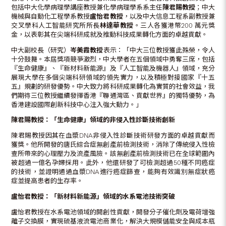
包括中大化學病理學講座教授兼化學病理學系系主任
陳君賜教授
；中大
機械與自動化工程學系教授
盧怡君教授
，以及中大信息工程系副教授兼
交叉學科人工智能研究所所長
林達華教授
。三人各獲港幣200 萬元獎
金，以表彰其在尖端科研成就及推動科技成果轉化方面的卓越貢獻。
中大副校長（研究）
岑美霞教授
表示：「中大三位教授獲此殊榮，令人
十分鼓舞。本屆獎項競爭激烈，中大學者在五個領域中勇奪三席，包括
『生命健康』、『新材料新能源』及『人工智能及機器人』領域，充分
展現大學在多個尖端科研領域的領先實力，以及積極對接國家『十五
五』規劃的研發優勢。中大致力將科研成果轉化為實質的社會效益，我
們期待三位教授繼續發揮香港『聯通灣區、貢獻世界』的獨特優勢，為
香港建設國際創新科技中心注入強大動力。」
陳君賜教授：「生命健康」領域的非侵入性診斷技術創新
陳君賜教授因其在血漿DNA非侵入性診斷技術研發方面的卓越貢獻而
獲獎。他所開發的唐氏綜合症無創產前檢測技術，消除了傳統侵入性檢
查所帶來的心理壓力及流產風險。該無創產前檢測技術已在全球範圍內
被超過一億名孕婦採用。此外，他還研發了可檢測超過50種不同癌症
的技術，並證明通過血漿DNA進行癌症篩查，能夠有效識別無症狀癌
症並提高患者的生存率。
盧怡君教授：「新材料新能源」領域的水系電池技術突破
盧怡君教授在水系電池領域的開創性貢獻，開發分子催化劑及電荷增強
離子交換膜，實現硫基液流電池商業化，解決大規模儲能安全與成本瓶