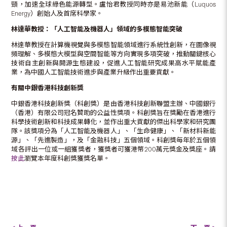
頸，加速全球綠色能源轉型。盧怡君教授同時亦是易池新能（Luquos
Energy）創始人及首席科學家。
林達華教授：「人工智能及機器人」領域的多模態智能突破
林達華教授在計算機視覺與多模態智能領域進行系統性創新，在圖像視
頻理解、多模態大模型與空間智能等方向實現多項突破，推動關鍵核心
技術自主創新與開源生態建設，促進人工智能研究成果高水平賦能產
業，為中國人工智能技術進步與產業升級作出重要貢獻。
有關中銀香港科技創新獎
中銀香港科技創新獎（科創獎）是由香港科技創新聯盟主辦、中國銀行
（香港）有限公司冠名贊助的公益性獎項。科創獎旨在獎勵在香港進行
科學技術創新和科技成果轉化，並作出重大貢獻的傑出科學家和研究團
隊。該獎項分為「人工智能及機器人」、「生命健康」、「新材料新能
源」、「先進製造」，及「金融科技」五個領域。科創獎每年於五個領
域各評出一位或一組獲獎者，獲獎者可獲港幣200萬元獎金及獎座。請
按此
瀏覽本年度科創獎獲獎名單。