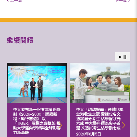
< 上一頁
下一頁 >
繼續閱讀
中大發布新一份五年策略計
中大「環球醫學」連續13年
劃《2026‒2030：騰躍新
全港收生之冠 囊括12名文
程，勵行志遠》 以
憑試滿分考生 佔學醫狀元
「TIGER」騰飛之躍框架 推
六成 中大醫科續為尖子首
動大學邁向學術與全球影響
選 文憑試考生佔學額七成
力新高峰
2026年8月5日