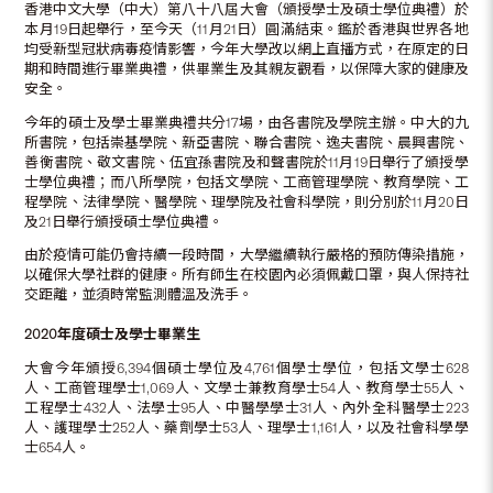
香港中文大學（中大）第八十八屆大會（頒授學士及碩士學位典禮）於
本月19日起舉行，至今天（11月21日）圓滿結束。鑑於香港與世界各地
均受新型冠狀病毒疫情影響，今年大學改以網上直播方式，在原定的日
期和時間進行畢業典禮，供畢業生及其親友觀看，以保障大家的健康及
安全。
今年的碩士及學士畢業典禮共分17場，由各書院及學院主辦。中大的九
所書院，包括崇基學院、新亞書院、聯合書院、逸夫書院、晨興書院、
善衡書院、敬文書院、伍宜孫書院及和聲書院於11月19日舉行了頒授學
士學位典禮；而八所學院，包括文學院、工商管理學院、教育學院、工
程學院、法律學院、醫學院、理學院及社會科學院，則分別於11月20日
及21日舉行頒授碩士學位典禮。
由於疫情可能仍會持續一段時間，大學繼續執行嚴格的預防傳染措施，
以確保大學社群的健康。所有師生在校園內必須佩戴口罩，與人保持社
交距離，並須時常監測體溫及洗手。
2020
年度碩士及學士畢業生
大會今年頒授6,394個碩士學位及4,761個學士學位，包括文學士628
人、工商管理學士1,069人、文學士兼教育學士54人、教育學士55人、
工程學士432人、法學士95人、中醫學學士31人、內外全科醫學士223
人、護理學士252人、藥劑學士53人、理學士1,161人，以及社會科學學
士654人。