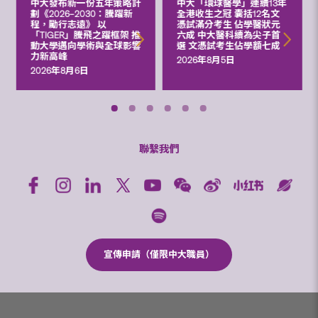
中大發布新一份五年策略計
中大「環球醫學」連續13年
劃《2026‒2030：騰躍新
全港收生之冠 囊括12名文
程，勵行志遠》 以
憑試滿分考生 佔學醫狀元
「TIGER」騰飛之躍框架 推
六成 中大醫科續為尖子首
動大學邁向學術與全球影響
選 文憑試考生佔學額七成
力新高峰
2026年8月5日
2026年8月6日
聯繫我們
宣傳申請（僅限中大職員）