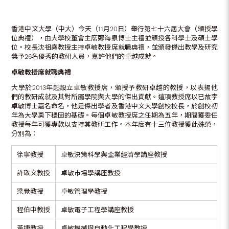
香港中文大學（中大）今天（11月20日）舉行第七十六屆大會（頒授學
位典禮），由大學校董會主席鄭海泉博士主禮並頒授各科學士及碩士學
位。校長沈祖堯教授主持卓敏教授席就職典禮，並頒發傑出教學及研究
獎予26名優秀的教研人員，嘉許他們的卓越成就。
卓敏教授席就職典禮
大學於2013年起設立卓敏教授席，頒授予教研卓越的教授，以表揚他
們的教研成就及其對所屬學院與大學的傑出貢獻。這項教授席以已故李
卓敏博士嘉名命名，他是傑出學者及香港中文大學創校校長，於創校初
年為大學奠下穩固的基礎。每個卓敏教授席之任期為五年，期間獲委任
教授每年可獲專款以支持其教研工作。本年度有十三位教授獲此殊榮，
分別為：
徐寧教授
卓敏決策科學與企業經濟學講座教授
許敬文教授
卓敏巿場學講座教授
梁覺教授
卓敏管理學教授
程伯中教授
卓敏電子工程學講座教授
黃捷教授
卓敏機械與自動化工程學教授