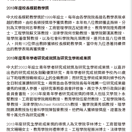
2013
年度校長模範教學獎
中大校長模範教學獎於1999年設立，每年由各學院院長提名教學表現卓
越的教師，由校長頒授獎項予獲獎教師。本年有八位教師獲此殊榮，分
別為文學院何志華教授、工商管理學院古紀達博士、教育學院陸秀霞博
士、工程學院蘇文藻教授、法律學院何世勳教授、醫學院鄭漢其教授、
理學院潘偉賢教授，以及社會科學院陶兆銘教授。連同本屆八位得獎
人，共有112位傑出教師獲頒校長模範教學獎，當中有九位憑著持續傑
出的教學表現再獲獎譽。
2013
年度青年學者研究成就獎及研究生學術成果獎
中大於2002年設立青年學者研究成就獎及研究生學術成果獎，以嘉許
出色的研究成就及鼓勵優質研究。青年學者研究成就獎頒予校內45歲
以下助理教授職級或以上的全職教師；而研究生學術成果獎則頒予校內
全日制或兼讀制研究生。兩獎皆由各學院院長每年推薦一位研究成果最
優秀的候選人參選，經研究事務委員會評核後，再交予大學行政與計劃
委員會審批。2013年度青年學者研究成就獎的得獎人包括文學院卜永
堅教授、工商管理學院周翔教授、教育學院伍斐然教授、工程學院陳名
華教授、法律學院Michael RAMSDEN教授、醫學院黃秀娟教授、理學
院魏濤教授及社會科學院陳智豪教授。他們每人獲頒發獎座、證書及港
幣十萬元作為研究經費。
2013年度研究生學術成果獎的得獎人為文學院李林博士、工商管理學
院文珊珊女士、教育學院何禮樂博士、工程學院程振洲博士、法律學院