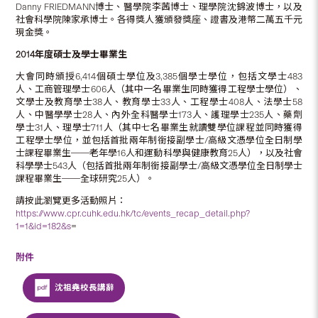
Danny FRIEDMANN博士、醫學院李茜博士、理學院沈錦波博士，以及
社會科學院陳家承博士。各得獎人獲頒發獎座、證書及港幣二萬五千元
現金獎。
2014
年度碩士及學士畢業生
大會同時頒授6,414個碩士學位及3,385個學士學位，包括文學士483
人、工商管理學士606人（其中一名畢業生同時獲得工程學士學位）、
文學士及教育學士38人、教育學士33人、工程學士408人、法學士58
人、中醫學學士28人、內外全科醫學士173人、護理學士235人、藥劑
學士31人、理學士711人（其中七名畢業生就讀雙學位課程並同時獲得
工程學士學位，並包括首批兩年制銜接副學士/高級文憑學位全日制學
士課程畢業生──老年學16人和運動科學與健康教育25人），以及社會
科學學士543人（包括首批兩年制銜接副學士/高級文憑學位全日制學士
課程畢業生──全球研究25人）。
請按此瀏覽更多活動照片：
https://www.cpr.cuhk.edu.hk/tc/events_recap_detail.php?
1=1&id=182&s
=
附件
沈祖堯校長講辭