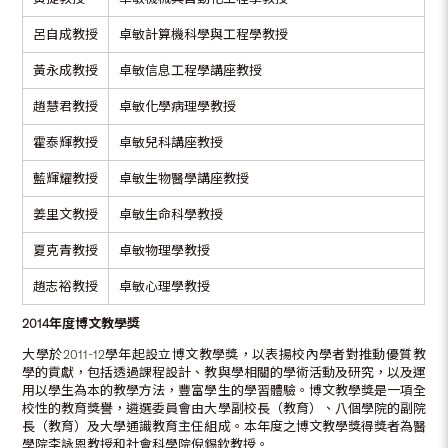
呂自成教授
卓敏計算機科學與工程學教授
黃永成教授
卓敏信息工程學講座教授
趙慧君教授
卓敏化學病理學教授
霍泰輝教授
卓敏兒科講座教授
藍輝耀教授
卓敏生物醫學講座教授
姜里文教授
卓敏生命科學教授
夏克青教授
卓敏物理學教授
趙志裕教授
卓敏心理學教授
2014
年度博文教學獎
大學於2011-12學年起設立博文教學獎，以表揚校內學者對推動優質教
學的貢獻，包括透過課程設計、教與學相關的學術活動及研究，以及運
用以學生為本的教學方法，豐富學生的學習體驗。博文教學獎是一項全
校性的教育獎譽，遴選委員會由大學副校長（教育）、八個學院的副院
長（教育）及大學通識教育主任組成。本年度之博文教學獎得獎者為醫
學院李詠恩教授和社會科學院倪錫欽教授。