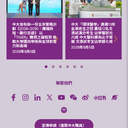
中大發布新一份五年策略計
中大「環球醫學」連續13年
劃《2026‒2030：騰躍新
全港收生之冠 囊括12名文
程，勵行志遠》 以
憑試滿分考生 佔學醫狀元
「TIGER」騰飛之躍框架 推
六成 中大醫科續為尖子首
動大學邁向學術與全球影響
選 文憑試考生佔學額七成
力新高峰
2026年8月5日
2026年8月6日
聯繫我們
宣傳申請（僅限中大職員）