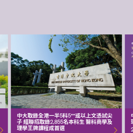
中大取錄全港一半5科5**或以上文憑試尖
子 經聯招取錄2,855名本科生 醫科商學及
額
理學王牌課程成首選