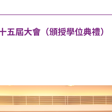
十五屆大會（頒授學位典禮）