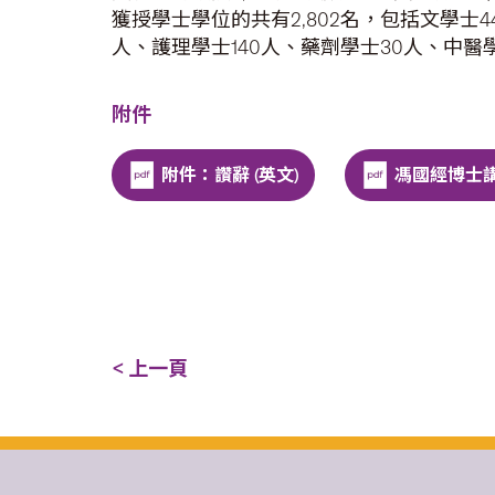
獲授學士學位的共有2,802名，包括文學士4
人、護理學士140人、藥劑學士30人、中醫學
附件
附件：讚辭 (英文)
馮國經博士講辭
< 上一頁