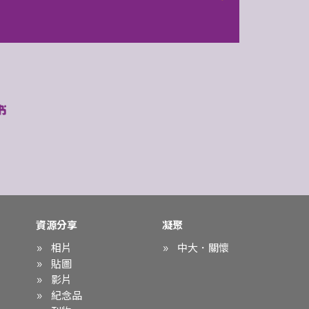
2026年
資源分享
凝聚
相片
中大．關懷
貼圖
影片
紀念品