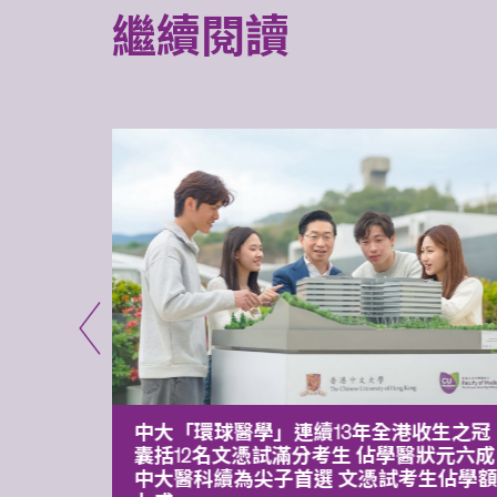
繼續閱讀
平台 推
中大「環球醫學」連續13年全港收生之冠
囊括12名文憑試滿分考生 佔學醫狀元六成
中大醫科續為尖子首選 文憑試考生佔學