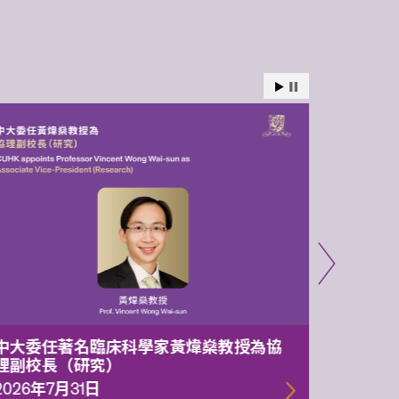
中大委任著名臨床科學家黃煒燊教授為協
中大兩
理副校長（研究）
1.05億
一代智
2026年7月31日