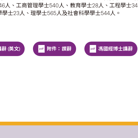
46人、工商管理學士540人、教育學士28人、工程學士3
學士23人、理學士565人及社會科學學士544人。
 (英文)
附件：讚辭
馮國經博士講辭