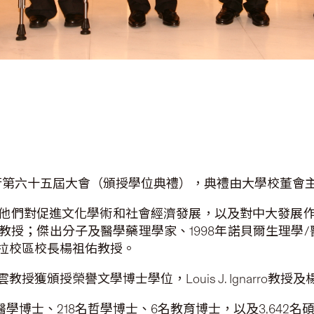
舉行第六十五屆大會（頒授學位典禮），典禮由大學校董會
他們對促進文化學術和社會經濟發展，以及對中大發展
傑出分子及醫學藥理學家、1998年諾貝爾生理學/醫學獎得主L
拉校區校長楊祖佑教授。
獲頒授榮譽文學博士學位，Louis J. Ignarro教
名醫學博士、218名哲學博士、6名教育博士，以及3,642