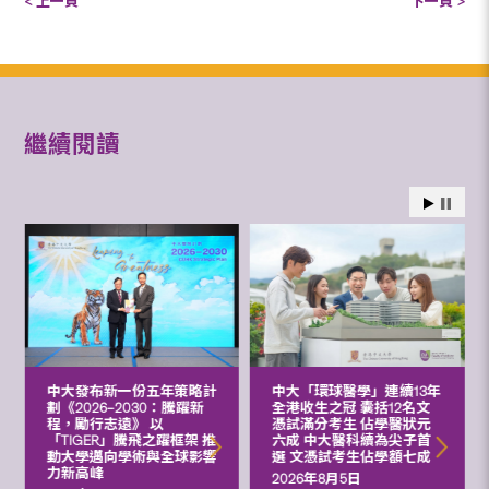
< 上一頁
下一頁 >
繼續閱讀
中大發布新一份五年策略計
中大「環球醫學」連續13年
劃《2026‒2030：騰躍新
全港收生之冠 囊括12名文
程，勵行志遠》 以
憑試滿分考生 佔學醫狀元
「TIGER」騰飛之躍框架 推
六成 中大醫科續為尖子首
動大學邁向學術與全球影響
選 文憑試考生佔學額七成
力新高峰
2026年8月5日