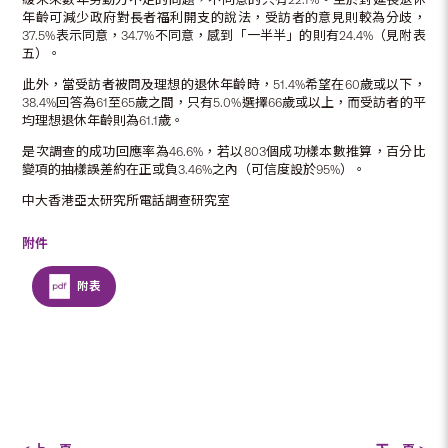
年齡可減少政府對長者福利開支的說法，受訪者的意見則較為分歧，
37.5%表示同意，34.7%不同意，感到「一半半」的則有24.4%（見附表
五）。
此外，當受訪者被問及理想的退休年齡時，51.4%希望在60歲或以下，
38.4%回答為61至65歲之間，只有5.0%選擇66歲或以上，而受訪者的平
均理想退休年齡則為61.1歲。
是次調查的成功回應率為46.6%，若以803個成功樣本數推算，百分比
變項的抽樣誤差約在正或負3.46%之內（可信度設於95%）。
中大香港亞太研究所電話調查研究室
附件
附表