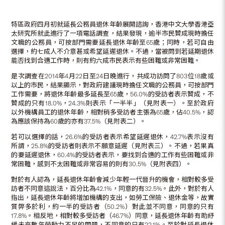
特區政府四月初就延長公務員退休年齡展開諮詢，香港中文大學香港亞
太研究所就此進行了一項電話調查，結果發現，逾半市民贊成現時擔任
文職的公務員，可按部門需要延長退休年齡至65歲；同時，若可自由
選擇，約七成人不介意甚或希望延遲退休。不過，當被問到若延期退休
能否找到合適工作時，則有約六成市民表示有些困難或非常困難。
是次調查在2014年4月22日至24日晚進行，共成功訪問了803位18歲或
以上的市民，結果顯示，對政府建議現時擔任文職的公務員，可按部門
工作需要，將退休年齡最多延長至65歲，56.0%的受訪者表示贊成，不
贊成的只有18.0%，24.3%則表示「一半半」（見附表一）。至於政府
以外機構員工的退休年齡，相對稍多受訪者主張為65歲，佔40.5%，認
為應該保持為60歲的亦有37.5%（見附表二）。
若可以選擇的話，26.6%的受訪者表示希望延遲退休，42.7%表示沒有
所謂，25.8%的受訪者則表示不願意延遲（見附表三）。不過，若果真
的要延遲退休，60.4%的受訪者表示，要找到合適的工作有些困難或非
常困難，感到不太困難或非常容易的則有30.5%（見附表四）。
對於有人認為，延長退休年齡會減少年輕一代晉升的機會，相對較多受
訪者不同意這說法，百分比為42.1%，同意的有32.5%。此外，對於有人
指出，延長退休年齡將增加機構的支出，如勞工保險、退休金等，故實
質弊多於利，約一半的受訪者（50.2%）對此並不同意，同意的只有
17.8%。相反地，相對較多受訪者（46.7%）同意，延長退休年齡有助紓
緩未來數年勞動力不足的問題，不同意的只有22.1%。至於對延長退休