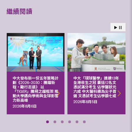
繼續閱讀
中大發布新一份五年策略計
中大「環球醫學」連續13年
劃《2026‒2030：騰躍新
全港收生之冠 囊括12名文
程，勵行志遠》 以
憑試滿分考生 佔學醫狀元
「TIGER」騰飛之躍框架 推
六成 中大醫科續為尖子首
動大學邁向學術與全球影響
選 文憑試考生佔學額七成
力新高峰
2026年8月5日
2026年8月6日