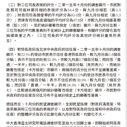
（三）對三位司長表現的評分。二零一五年十月份的調查顯示，市民對
政務司司長林鄭月娥的表現評分為54.4分，與九月份相若（高0.3
分）；財政司司長曾俊華的平均評分為60.6分，與九月份相近（高0.3
分）；而律政司司長袁國強的平均評分為47.8分，亦較九月份相差甚輕
微（低0.2分）。至於統計顯著性檢定（
t
檢定）顯示，與九月份比較，
三位司長的平均數差異則不呈統計上的顯著關係，有關評分的變化皆在
抽樣誤差之內。（三位司長的平均評分及其他評分統計量見附表
五）。
（四）對特區政府及北京中央政府的信任度。二零一五年十月份的調查
顯示，有22.1% 的受訪市民表示信任香港特區政府，較九月份高0.4個百
分點；表示不信任的則有32.9%，亦較九月高0.7個百分點；而回答「普
通／一半半」的有42.9%，較九月低1.2個百分點（見附表六）。而統計
顯著性檢定（卡方檢定）亦顯示，兩個月的百分比分布不呈顯著差異。
至於對北京中央政府的信任度，十月份有22.0%的受訪市民表示信任，
較九月份高0.5個百分點；表示不信任的有38.9%，較九月低1.7個百分
點；而回答「普通／一半半」的有34.3%，與九月份相若（見附表
七）。比較過去兩個月的統計顯著性檢定（卡方檢定）顯示，市民對中
央政府的信任度百分比分布不呈統計檢定上的顯著性差異。
總括而言，十月份的民望調查顯示，全部民望指標（對政府滿意度、特
首梁振英和三位司長的表現評分、以及對特區政府信任度和中央政府信
任度）的整體評分及百分比變化與九月份比較，均變化不大。
中大香港亞太研究所電話調查研究室自九七回歸之後，即開始就特區政