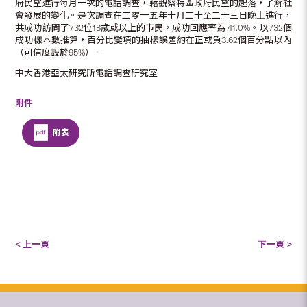
府民望進行每月一次的電話調查，藉觀察特區政府民望的起落，了解社
會發展的變化。是次調查在二零一五年十月二十至二十三日晚上進行，
共成功訪問了732位18歲或以上的市民，成功回應率為 41.0%。以732個
成功樣本數推算，百分比變項的抽樣誤差約在正或負3.62個百分點以內
（可信度設於95%）。
中大香港亞太研究所電話調查研究室
附件
附表
< 上一頁
下一頁 >