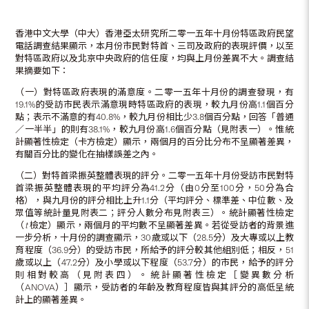
香港中文大學（中大）香港亞太研究所二零一五年十月份特區政府民望
電話調查結果顯示，本月份市民對特首、三司及政府的表現評價，以至
對特區政府以及北京中央政府的信任度，均與上月份差異不大。調查結
果摘要如下：
（一）對特區政府表現的滿意度。二零一五年十月份的調查發現，有
19.1%的受訪市民表示滿意現時特區政府的表現，較九月份高1.1個百分
點；表示不滿意的有40.8%，較九月份相比少3.8個百分點，回答「普通
／一半半」的則有38.1%，較九月份高1.6個百分點（見附表一）。惟統
計顯著性檢定（卡方檢定）顯示，兩個月的百分比分布不呈顯著差異，
有關百分比的變化在抽樣誤差之內。
（二）對特首梁振英整體表現的評分。二零一五年十月份受訪市民對特
首梁振英整體表現的平均評分為41.2分（由0分至100分，50分為合
格），與九月份的評分相比上升1.1分（平均評分、標準差、中位數、及
眾值等統計量見附表二；評分人數分布見附表三）。統計顯著性檢定
（
t
檢定）顯示，兩個月的平均數不呈顯著差異。若從受訪者的背景進
一步分析，十月份的調查顯示，30歲或以下（28.5分）及大專或以上教
育程度（36.9分）的受訪市民，所給予的評分較其他組別低；相反，51
歲或以上（47.2分）及小學或以下程度（53.7分）的市民，給予的評分
則相對較高（見附表四）。統計顯著性檢定［變異數分析
（ANOVA）］顯示，受訪者的年齡及教育程度皆與其評分的高低呈統
計上的顯著差異。