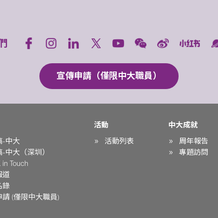
們
宣傳申請（僅限中大職員）
活動
中大成就
稿-中大
活動列表
周年報告
稿-中大（深圳）
專題訪問
in Touch
報道
名錄
請 (僅限中大職員)