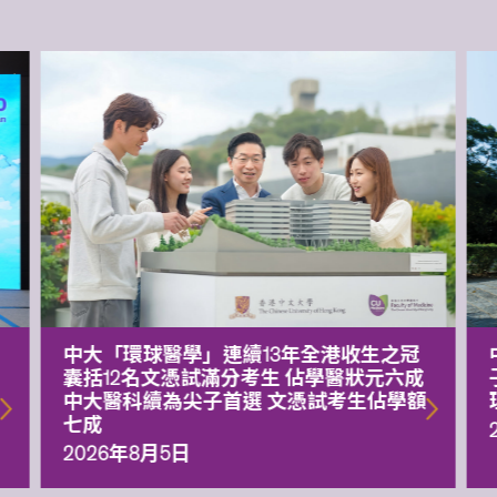
中大「環球醫學」連續13年全港收生之冠
囊括12名文憑試滿分考生 佔學醫狀元六成
中大醫科續為尖子首選 文憑試考生佔學額
七成
2026年8月5日