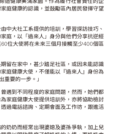
締造健康美滿家園。作為履行社會責任的企
對家庭健康的認識，並鼓勵區內居民發揮守望
受由中大社工系提供的培訓，學習探訪技巧、
的家庭，以「過來人」身分與他們分享抗逆經
0位大使將在未來三個月接觸至少400個區
長期留在家中，甚少踏足社區，或因未能認識
的家庭健康大使，不僅能以『過來人』身份為
出重要的一步。」
，曾遇到不同程度的家庭問題，然而，她們都
除為家庭健康大使提供培訓外，亦將協助檢討
，透過電話諮詢、定期會面及工作坊，跟進活
病的奶奶而經常出現婆媳及婆孫爭執，加上兒