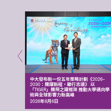
能力 有
中大發布新一份五年策略計劃《2026‒
污染
2030：騰躍新程，勵行志遠》 以
「TIGER」騰飛之躍框架 推動大學邁向學
術與全球影響力新高峰
2026年8月6日