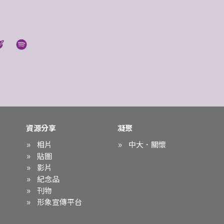
資源分享
凝聚
相片
中大．關懷
貼圖
影片
紀念品
刊物
形象宣傳平台