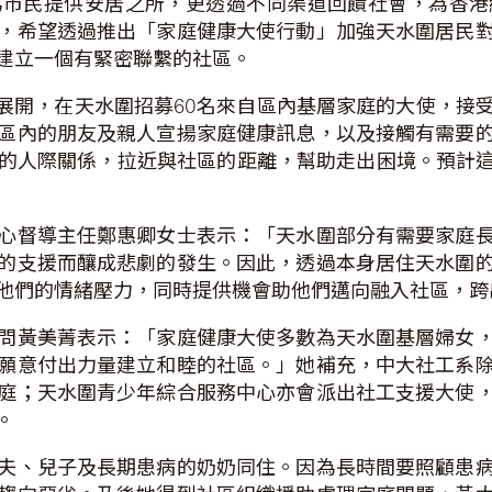
為市民提供安居之所，更透過不同渠道回饋社會，為香港
，希望透過推出「家庭健康大使行動」加強天水圍居民
建立一個有緊密聯繫的社區。
月展開，在天水圍招募60名來自區內基層家庭的大使，接
區內的朋友及親人宣揚家庭健康訊息，以及接觸有需要
的人際關係，拉近與社區的距離，幫助走出困境。預計這6
心督導主任鄭惠卿女士表示：「天水圍部分有需要家庭
的支援而釀成悲劇的發生。因此，透過本身居住天水圍
他們的情緒壓力，同時提供機會助他們邁向融入社區，跨
問黃美菁表示：「家庭健康大使多數為天水圍基層婦女
願意付出力量建立和睦的社區。」她補充，中大社工系
庭；天水圍青少年綜合服務中心亦會派出社工支援大使
。
夫、兒子及長期患病的奶奶同住。因為長時間要照顧患