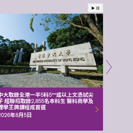
中大取錄全港一半5科5**或以上文憑試尖
中大委
子 經聯招取錄2,855名本科生 醫科商學及
理副校
理學王牌課程成首選
2026年
2026年8月5日