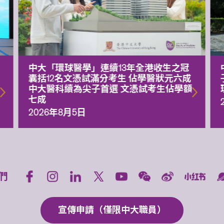
中大「環球醫學」連續13年全港收生之冠
囊括12名文憑試滿分考生 佔學醫狀元六成
中大醫科續為尖子首選 文憑試考生佔學額
七成
2026年8月5日
們
宣傳申請（僅限中大職員）