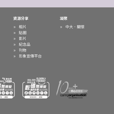
資源分享
凝聚
相片
中大．關懷
貼圖
影片
紀念品
刊物
形象宣傳平台