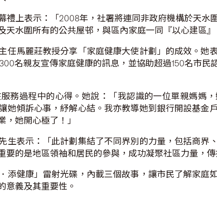
幕禮上表示：「2008年，社署將連同非政府機構於天水
及天水圍所有的公共屋邨，與區內家庭一同『以心建區』
主任馬麗莊教授分享「家庭健康大使計劃」的成效。她
300名親友宣傳家庭健康的訊息，並協助超過150名市
在服務過程中的心得。她說：「我認識的一位單親媽媽，
讓她傾訴心事，紓解心結。我亦教導她到銀行開設基金
業，她開心極了！」
先生表示：「此計劃集結了不同界別的力量，包括商界
重要的是地區領袖和居民的參與，成功凝聚社區力量，傳
．添健康」雷射光碟，內載三個故事，讓市民了解家庭
的意義及其重要性。