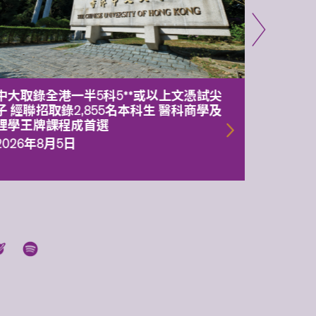
中大取錄全港一半5科5**或以上文憑試尖
中大委
子 經聯招取錄2,855名本科生 醫科商學及
理副校
理學王牌課程成首選
2026年
2026年8月5日