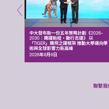
能力 有
中大發布新一份五年策略計劃《2026‒
污染
2030：騰躍新程，勵行志遠》 以
「TIGER」騰飛之躍框架 推動大學邁向學
術與全球影響力新高峰
2026年8月6日
聯繫我