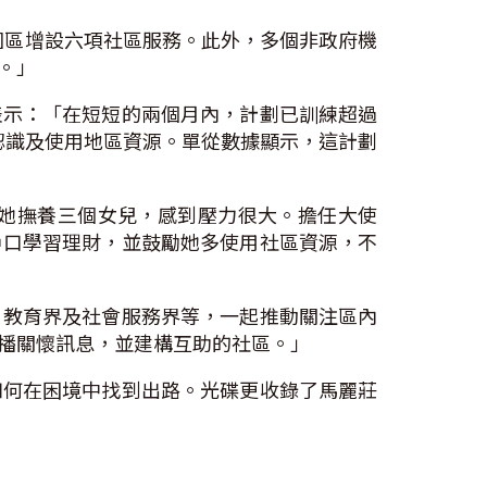
圍區增設六項社區服務。此外，多個非政府機
。」
表示：「在短短的兩個月內，計劃已訓練超過
民認識及使用地區資源。單從數據顯示，這計劃
她撫養三個女兒，感到壓力很大。擔任大使
戶口學習理財，並鼓勵她多使用社區資源，不
、教育界及社會服務界等，一起推動關注區內
播關懷訊息，並建構互助的社區。」
如何在困境中找到出路。光碟更收錄了馬麗莊