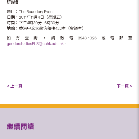
研討會
題目：The Boundary Event
日期：2011年11月4日（星期五）
時間：下午4時30分- 6時30分
地點：香港中文大學信和樓422室（會議室）
如有查詢，請致電3943-1026或電郵至
genderstudiesPLS@cuhk.edu.hk
。
< 上一頁
下一頁 >
繼續閱讀