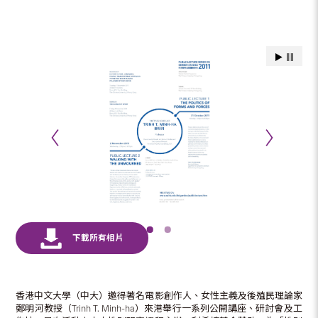
香港中文大學（中大）邀得著名電影創作人、女性主義及後殖民理論家
鄭明河教授（Trinh T. Minh-ha）來港舉行一系列公開講座、研討會及工