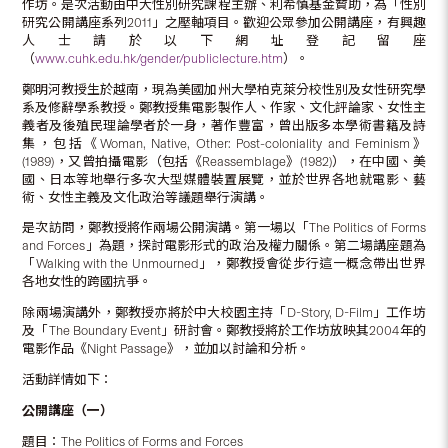
作坊。是次活動由中大性別研究課程主辦、利希慎基金贊助，為「性別
研究公開講座系列2011」之壓軸項目。歡迎公眾參加公開講座，有興趣
人士請於以下網址登記留座
（
www.cuhk.edu.hk/gender/publiclecture.htm
）。
鄭明河教授生於越南，現為美國加州大學柏克萊分校性別及女性研究學
系及修辭學系教授。鄭教授集電影製作人、作家、文化評論家、女性主
義者及後殖民理論學者於一身，著作豐富，曾出版多本學術書籍及詩
集，包括《Woman, Native, Other: Post-coloniality and Feminism》
(1989)，又曾拍攝電影（包括《Reassemblage》(1982)），在中國、美
國、日本等地舉行多次大型媒體裝置展覽，並於世界各地就電影、藝
術、女性主義及文化政治等議題舉行演講。
是次訪問，鄭教授將作兩場公開演講。第一場以「The Politics of Forms
and Forces」為題，探討電影形式的政治及權力關係。第二場講座題為
「Walking with the Unmourned」，鄭教授會從步行這一概念帶出世界
各地女性的跨國抗爭。
除兩場演講外，鄭教授亦將於中大校園主持「D-Story, D-Film」工作坊
及「The Boundary Event」研討會。鄭教授將於工作坊放映其2004年的
電影作品《Night Passage》，並加以討論和分析。
活動詳情如下：
公開講座（一）
題目：The Politics of Forms and Forces