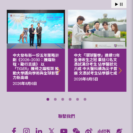
中大發布新一份五年策略計
中大「環球醫學」連續13年
劃《2026‒2030：騰躍新
全港收生之冠 囊括12名文
程，勵行志遠》 以
憑試滿分考生 佔學醫狀元
「TIGER」騰飛之躍框架 推
六成 中大醫科續為尖子首
動大學邁向學術與全球影響
選 文憑試考生佔學額七成
力新高峰
2026年8月5日
2026年8月6日
聯繫我們