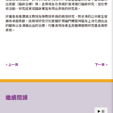
出貢獻（臨牀治療）獎。此獎項旨在表揚於香港進行臨牀研究，並在學
術活動、研究成果或臨牀實習有傑出表現的研究員。
評審委員會讚揚沈教授及陳教授參與的兩項研究，對本港的公共衛生發
展有卓越貢獻。該兩項研究分別是關於胃幽門螺旋桿菌及上消化道出血
的關係以及潰瘍出血的治療，均獲食物及衛生局醫療服務研究基金撥款
資助。
< 上一頁
下一頁 >
繼續閱讀