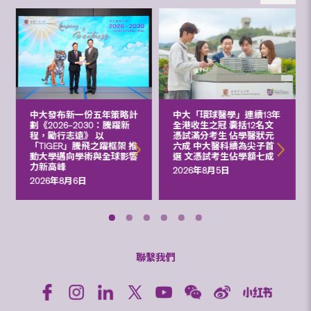
中大發布新一份五年策略計
中大「環球醫學」連續13年
劃《2026‒2030：騰躍新
全港收生之冠 囊括12名文
程，勵行志遠》 以
憑試滿分考生 佔學醫狀元
「TIGER」騰飛之躍框架 推
六成 中大醫科續為尖子首
動大學邁向學術與全球影響
選 文憑試考生佔學額七成
力新高峰
2026年8月5日
2026年8月6日
聯繫我們