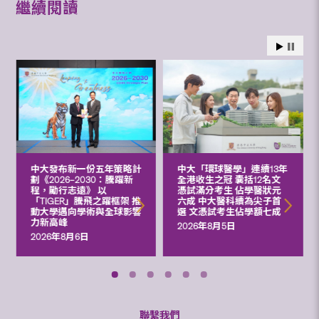
繼續閱讀
中大發布新一份五年策略計
中大「環球醫學」連續13年
劃《2026‒2030：騰躍新
全港收生之冠 囊括12名文
程，勵行志遠》 以
憑試滿分考生 佔學醫狀元
「TIGER」騰飛之躍框架 推
六成 中大醫科續為尖子首
動大學邁向學術與全球影響
選 文憑試考生佔學額七成
力新高峰
2026年8月5日
2026年8月6日
聯繫我們