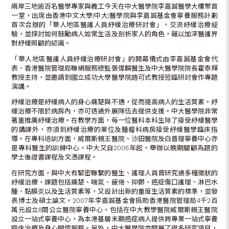
兩岸三地逾百名醫學專家與義工今天在中大醫學院李嘉誠醫學大樓聚首
一堂，出席由香港中文大學(中大)醫學院與李嘉誠基金會寧養服務計劃
首次合辦的「華人地區醫護人員紓緩治療研討會」，交流紓緩治療經
驗，並探討如何鼓勵病人如常生活及剖析家人的角色，藉以加深醫護界
對紓緩照顧的認識。
「華人地區醫護人員紓緩治療研討會」的開幕儀式由李嘉誠基金會代
表、香港醫院管理局聯網服務總監張偉麟醫生及中大醫學院院長霍泰輝
教授主持，並邀請到國立成功大學醫學院趙可式教授蒞臨研討會作專題
演講。
紓緩治療是紓緩病人的身心痛楚與不適，從而提高病人的生活質素。紓
緩治療不限於病房內，亦可透過外展隊伍去提供支援。中大醫學院非常
著重推廣紓緩治療。在教學方面，每一位醫科本科生除了接受紓緩醫學
的講課外，亦須到紓緩治療的單位及腫瘤科病房接受紓緩醫學臨床指
導。在專科培訓方面，威爾斯親王醫院、沙田醫院及白普理寧養中心亦
是專科醫生的訓練中心。中大又自2006年起，舉辦以晚期關顧為題的
學士後證書課程及文憑課程。
在研究方面，與中大有緊密聯繫的醫生、護理人員曾研究過多種徵狀的
紓緩治療，課題包括痛楚、喘氣、疲倦、抑鬱、癌症傷口護理、淋巴水
腫、黏膜炎以及生活質素等，又設計出新的量度生活質素的標準，並發
表博士及碩士論文。2007年李嘉誠基金會捐助香港醫院管理局4千2百
萬元設立8間公立醫院寧養中心，包括在中大教學醫院威爾斯親王醫院
設立一站式寧養中心，為本港基層未期癌症病人提供跨專業一站式寧養
臨床治療及身心關懷服務。另外，中大醫學院亦開展了很多研究項目，