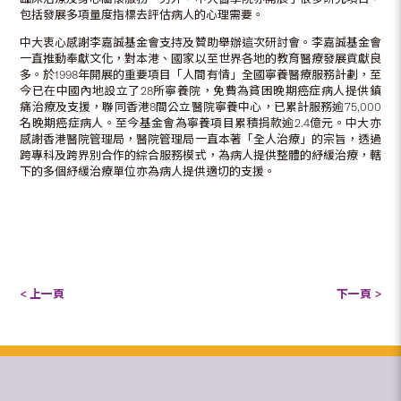
包括發展多項量度指標去評估病人的心理需要。
中大衷心感謝李嘉誠基金會支持及贊助舉辦這次研討會。李嘉誠基金會
一直推動奉獻文化，對本港、國家以至世界各地的教育醫療發展貢獻良
多。於1998年開展的重要項目「人間有情」全國寧養醫療服務計劃，至
今已在中國內地設立了28所寧養院，免費為貧困晚期癌症病人提供鎮
痛治療及支援，聯同香港8間公立醫院寧養中心，已累計服務逾75,000
名晚期癌症病人。至今基金會為寧養項目累積捐款逾2.4億元。中大亦
感謝香港醫院管理局，醫院管理局一直本著「全人治療」的宗旨，透過
跨專科及跨界別合作的綜合服務模式，為病人提供整體的紓緩治療，轄
下的多個紓緩治療單位亦為病人提供適切的支援。
< 上一頁
下一頁 >