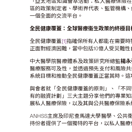
「亞太地區知識薈萃活動：私人醫療保險在
區的政策制定者、學術界代表、監管機構、
一個全面的交流平台。
全民健康覆蓋：全球醫療衞生政策的終極目
全民健康覆蓋
[1]
指確保所有人都能在需要時
正面對經濟困難，當中包括10億人受災難性
中大醫學院醫療體系及政策研究所總監
楊永
醫療服務可及性，並透過預先支付和風險共
系統目標和推動全民健康覆蓋正當其時。這
與會者就「全民健康覆蓋的原則」、「不同
有的融資計劃」三大主題分享他們的專業知
展私人醫療保險，以及其與公共醫療保險系
ANHSS主席及印尼查馬達大學醫學、公共
持份者提供了一個獨特的平台，以私人醫療