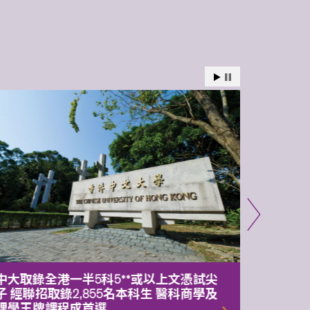
中大取錄全港一半5科5**或以上文憑試尖
中大委
子 經聯招取錄2,855名本科生 醫科商學及
理副校
理學王牌課程成首選