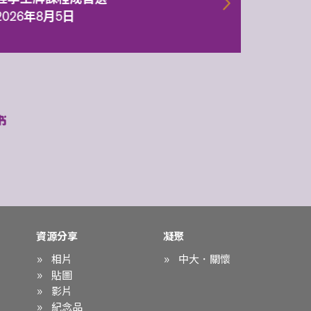
2026年
2026年8月5日
資源分享
凝聚
相片
中大．關懷
貼圖
影片
紀念品