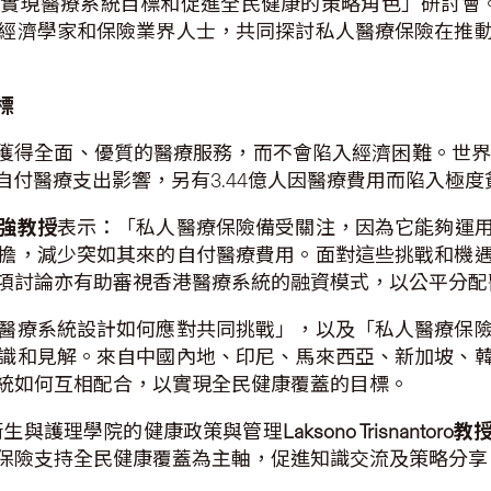
實現醫療系統目標和促進全民健康的策略角色」研討會。
經濟學家和保險業界人士，共同探討私人醫療保險在推
標
獲得全面、優質的醫療服務，而不會陷入經濟困難。世界
自付醫療支出影響，另有3.44億人因醫療費用而陷入極度
強教授
表示：「私人醫療保險備受關注，因為它能夠運
擔，減少突如其來的自付醫療費用。面對這些挑戰和機
項討論亦有助審視香港醫療系統的融資模式，以公平分配
醫療系統設計如何應對共同挑戰」，以及「私人醫療保
識和見解。來自中國內地、印尼、馬來西亞、新加坡、
統如何互相配合，以實現全民健康覆蓋的目標。
衞生與護理學院的健康政策與管理
Laksono Trisnantoro
教
保險支持全民健康覆蓋為主軸，促進知識交流及策略分享