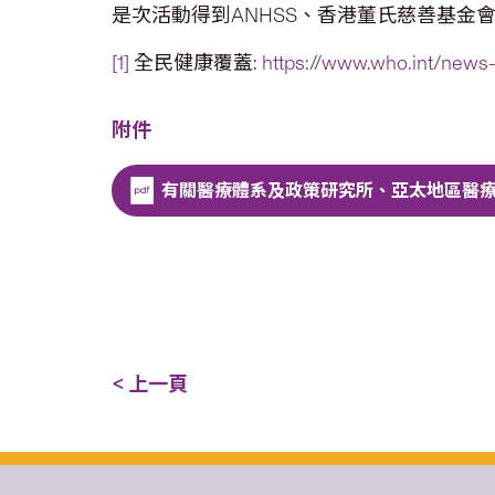
是次活動得到ANHSS、香港董氏慈善基金
[1]
全民健康覆蓋:
https://www.who.int/news-
附件
有關醫療體系及政策研究所、亞太地區醫
< 上一頁