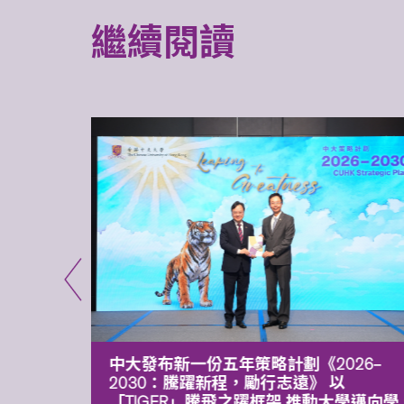
繼續閱讀
能力 有
中大發布新一份五年策略計劃《2026‒
污染
2030：騰躍新程，勵行志遠》 以
「TIGER」騰飛之躍框架 推動大學邁向學