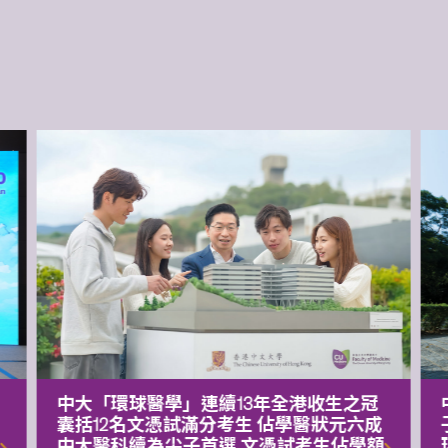
中大「環球醫學」連續13年全港收生之冠
囊括12名文憑試滿分考生 佔學醫狀元六成
中大醫科續為尖子首選 文憑試考生佔學額