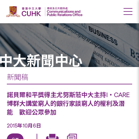
中大新聞中心
新聞稿
諾貝爾和平獎得主尤努斯蒞中大主持I‧CARE
博群大講堂窮人的銀行家談窮人的權利及潛
能 歡迎公眾參加
2015年10月6日