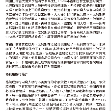
回國任職吉大港大學經濟學系系主任。1974年孟加拉發生嚴重的饑荒，
尤努斯發現自己雖在大學裡教授經濟學理論，但校園外卻是遍地飢餓的
人群。面對舉國上下的貧窮狀況，他走訪村落，發現窮人依靠向高利貸
借款購買勞作原材料及日常所需，大大提升他們的生活成本。尤努斯開
始遊說銀行貸款給窮人，但銀行卻以窮人沒有擔保為由拒絕。他退而求
其次，自己向銀行借錢，再轉借給窮人，結果卻令他大吃一驚──所有
人都準時還錢！他將這些實例擺在傳統銀行眼前，銀行仍然不願意開辦
窮人的小額信貸業務。尤努斯決定自己籌辦一個專為窮人服務的銀行，
1983年格萊珉銀行終於成立，顛覆銀行業幾百年來的法典。
在銀行信貸業務以外，尤努斯在孟加拉也開展了一系列慈善項目。他創
辦了「格萊珉電信公司」，讓40 多萬婦女使用手機通訊服務。他又透
過提供太陽能電池板能源，協助解決孟加拉近70% 的家庭尚未享有電
力的問題。近年，他又和食品公司合作，向窮人提供營養而廉價的嬰兒
食品，下一步還將開展低成本的眼睛保護和視頻會診的鄉村醫院項目，
讓村民可以和城市裡的醫生面對面溝通。
格萊珉銀行簡介
格萊珉銀行向窮人發行不需擔保的小額貸款。格萊珉銀行不僅是一個貸
款機構，它有其獨特的操作模式，例如貸款給貧困的婦女；每個借貸者
必須自發組成一個無近親的五人小組，小組成員需定期和銀行職員開
會。每一個格萊珉的客戶還需要遵守「十六條協議」，例如為孩子提供
教育機會；要保持孩子乾淨，環境清潔；不實行童婚等等。截止2006
年，格萊珉銀行向孟加拉7.3 萬個村莊近700 萬人發放了貸款，成為孟
加拉最大的商業銀行之一。格萊珉模式還被複製到全球超過100 個國