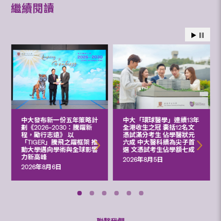
繼續閱讀
中大發布新一份五年策略計
中大「環球醫學」連續13年
劃《2026‒2030：騰躍新
全港收生之冠 囊括12名文
程，勵行志遠》 以
憑試滿分考生 佔學醫狀元
「TIGER」騰飛之躍框架 推
六成 中大醫科續為尖子首
動大學邁向學術與全球影響
選 文憑試考生佔學額七成
力新高峰
2026年8月5日
2026年8月6日