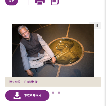
分享
穆罕默德‧尤努斯教授