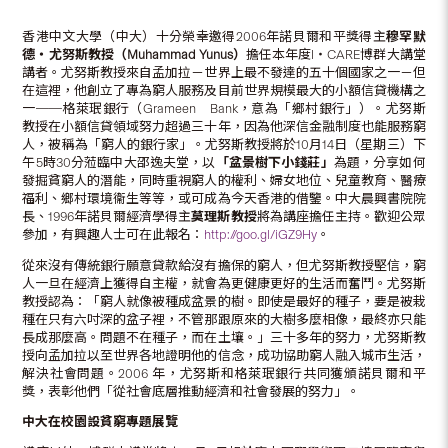
香港中文大學（中大）十分榮幸邀得2006年諾貝爾和平獎得主
穆罕默
德
‧
尤努斯教授（
Muhammad Yunus
）
擔任本年度I‧CARE博群大講堂
講者。尤努斯教授來自孟加拉－世界上最不發達的五十個國家之一－但
在這裡，他創立了專為窮人服務及目前世界規模最大的小額信貸機構之
一──格萊珉銀行（Grameen Bank，意為「鄉村銀行」）。尤努斯
教授在小額信貸領域努力超過三十年，因為他深信金融制度也能服務窮
人，被稱為「窮人的銀行家」。尤努斯教授將於10月14日（星期三）下
午5時30分蒞臨中大邵逸夫堂，以
「盆景樹下小錢莊」
為題，分享如何
發掘貧窮人的潛能，同時重視窮人的權利、婦女地位、兒童教育、醫療
福利、鄉村環境衞生等等，或可成為今天香港的借鑒。中大晨興書院院
長、1996年諾貝爾經濟學得主
莫理斯教授
將為講座擔任主持。歡迎公眾
參加，有興趣人士可在此報名：
http://goo.gl/iGZ9Hy
。
從來沒有傳統銀行願意貸款給沒有擔保的窮人，但尤努斯教授堅信，窮
人一旦在經濟上獲得自主權，就會為更健康更好的生活而奮鬥。尤努斯
教授認為：「窮人就像被種成盆景的樹。即使是最好的種子，要是被栽
種在只有六吋深的盆子裡，不管那跟原來的大樹多麼相像，最終亦只能
長成那麼高。問題不在種子，而在土壤。」三十多年的努力，尤努斯教
授向孟加拉以至世界各地證明他的信念，成功協助窮人融入城市生活，
解決社會問題。2006 年，尤努斯和格萊珉銀行共同獲頒諾貝爾和平
獎，表彰他們「從社會底層推動經濟和社會發展的努力」。
中大在校園設貧窮專題展覽