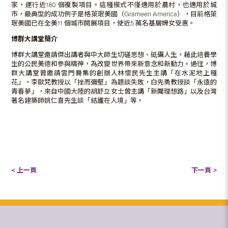
家，運行近180 個複製項目。這種模式不僅適用於農村，也適用於城
市，最典型的成功例子是格萊珉美國（Grameen America），目前格萊
珉美國已在全美11 個城市開展項目，使近5 萬名基層婦女受惠。
博群大講堂簡介
博群大講堂邀請傑出講者與中大師生切磋思想、砥礪人生，藉此培養學
生的公民美德和參與精神，為改變世界帶來新意念和新動力。過往，博
群大講堂曾邀請雲門舞集的創辦人林懷民先生主講「在水泥地上種
花」，李歐梵教授以「挫而彌堅」為題談失敗，白先勇教授談「永遠的
青春夢」，來自中國大陸的胡舒立女士曾主講「新聞理想路」以及台灣
著名建築師姚仁喜先生談「結廬在人境」等。
< 上一頁
下一頁 >