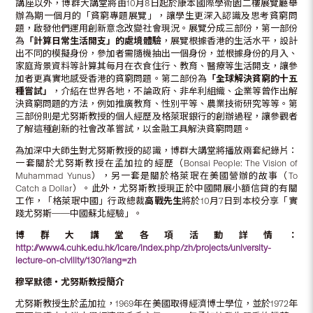
講座以外，博群大講堂將由10月8日起於康本國際學術園二樓展覽廳舉
辦為期一個月的「貧窮專題展覽」，讓學生更深入認識及思考貧窮問
題，啟發他們運用創新意念改變社會現況。展覽分成三部份，第一部份
為
「計算日常生活開支」的處境體驗
，展覽根據香港的生活水平，設計
出不同的模擬身份，參加者需隨機抽出一個身份，並根據身份的月入、
家庭背景資料等計算其每月在衣食住行、教育、醫療等生活開支，讓參
加者更真實地感受香港的貧窮問題。第二部份為
「全球解決貧窮的十五
種嘗試」
，介紹在世界各地，不論政府、非牟利組織、企業等曾作出解
決貧窮問題的方法，例如推廣教育、性別平等、農業技術研究等等。第
三部份則是尤努斯教授的個人經歷及格萊珉銀行的創辦過程，讓參觀者
了解這種創新的社會改革嘗試，以金融工具解決貧窮問題。
為加深中大師生對尤努斯教授的認識，博群大講堂將播放兩套紀錄片：
一套關於尤努斯教授在孟加拉的經歷（Bonsai People: The Vision of
Muhammad Yunus），另一套是關於格萊珉在美國營辦的故事（To
Catch a Dollar）。此外，尤努斯教授現正於中國開展小額信貸的有關
工作，「格萊珉中國」行政總裁
高戰先生
將於10月7日到本校分享「實
踐尤努斯──中國蘇北經驗」。
博群大講堂各項活動詳情：
http://www4.cuhk.edu.hk/icare/index.php/zh/projects/university-
lecture-on-civility/130?lang=zh
穆罕默德
‧
尤努斯教授簡介
尤努斯教授生於孟加拉，1969年在美國取得經濟博士學位，並於1972年