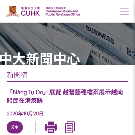
中大新聞中心
新聞稿
「Nàng Tự Do」展覽 越營藝穗檔案展示越南
船民在港痕跡
2020年10月20日
分享