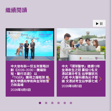
繼續閱讀
中大發布新一份五年策略計
中大「環球醫學」連續13年
劃《2026‒2030：騰躍新
全港收生之冠 囊括12名文
程，勵行志遠》 以
憑試滿分考生 佔學醫狀元
「TIGER」騰飛之躍框架 推
六成 中大醫科續為尖子首
動大學邁向學術與全球影響
選 文憑試考生佔學額七成
力新高峰
2026年8月5日
2026年8月6日