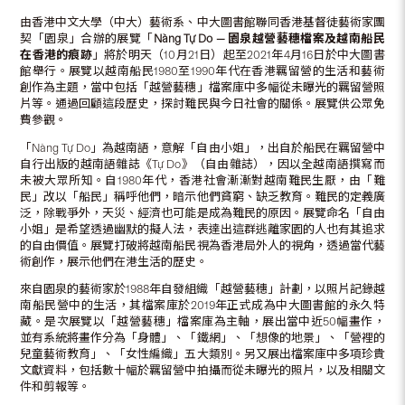
由香港中文大學（中大）藝術系、中大圖書館聯同香港基督徒藝術家團
契「園泉」合辦的展覽「
Nàng Tự Do
—
園泉越營藝穗檔案及越南船民
在香港的痕跡
」將於明天（10月21日）起至2021年4月16日於中大圖書
館舉行。展覽以越南船民1980至1990年代在香港羈留營的生活和藝術
創作為主題，當中包括「越營藝穗」檔案庫中多幅從未曝光的羈留營照
片等。通過回顧這段歷史，探討難民與今日社會的關係。展覽供公眾免
費參觀。
「Nàng Tự Do」為越南語，意解「自由小姐」，出自於船民在羈留營中
自行出版的越南語雜誌《Tự Do》（自由雜誌），因以全越南語撰寫而
未被大眾所知。自1980年代，香港社會漸漸對越南難民生厭，由「難
民」改以「船民」稱呼他們，暗示他們貧窮、缺乏教育。難民的定義廣
泛，除戰爭外，天災、經濟也可能是成為難民的原因。展覽命名「自由
小姐」是希望透過幽默的擬人法，表達出這群逃離家園的人也有其追求
的自由價值。展覽打破將越南船民視為香港局外人的視角，透過當代藝
術創作，展示他們在港生活的歷史。
來自園泉的藝術家於1988年自發組織「越營藝穗」計劃，以照片記錄越
南船民營中的生活，其檔案庫於2019年正式成為中大圖書館的永久特
藏。是次展覽以「越營藝穗」檔案庫為主軸，展出當中近50幅畫作，
並有系統將畫作分為「身體」、「鐵網」、「想像的地景」、「營裡的
兒童藝術教育」、「女性編織」五大類別。另又展出檔案庫中多項珍貴
文獻資料，包括數十幅於羈留營中拍攝而從未曝光的照片，以及相關文
件和剪報等。