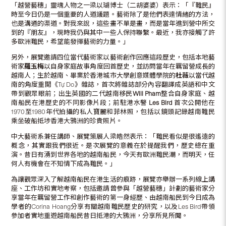
「越營藝穗」靈魂人物之一梁以瑚博士（二胡婆婆）表示：「『難民』
時至今日仍是一個重要的人道議題。藝術除了是他們表達情緒的方法，
也是溝通的渠道。對我來說，這些畫不單是畫，而是當年進到營中所交
到的『朋友』，現時我仍與其中一些人保持聯繫。最近，我亦接觸了許
多歐洲難民，希望能發揮藝術的力量。」
另外，展覽邀請四位當代藝術家以藝術創作回應這段歷史，包括本地藝
術家
羅玉梅
以自身家庭故事角度回首歷史，並訪問當年在羈留營成長的
越南人；生於越南、畢業於香港城市大學創意媒體學院的
杜薇
以當代越
南的角度重閲《Tự Do》雜誌，首次將雜誌部分內容翻譯成英語和中文
帶到觀眾眼前；出生英國的二代越南移民
Will Pham
整合自身家庭、越
南船民在港歷史的不同影像片段；前駐港水警
Les Bird
首次公開他在
1970至1980年代拍攝的私人寶麗和菲林照，包括以鏡頭記錄越南難民
乘坐破船抵埗香港大鴉洲的珍貴照片。
中大藝術系兼任講師、展覽策展人梁皓然表示：「難民看似是很遙遠的
概念，其實跟我們很近。是次展覽的意義在於提醒我們，歷史總在重
演。昔日有湧到世界各地的越南船民，今天有歐洲難民潮，而明天，任
何人有機會在不知情下成為難民。」
為讓觀眾深入了解越南船民在港生活的痕跡，展覽亦舉辦一系列線上講
座、工作坊和實地考察，包括邀請曾參與「越營藝穗」計劃的藝術家分
享當年在羈留營工作和創作藝術的第一身經歷、由越南船民到今日成為
學者的Corina Hoang分享有關越南難民歷史的研究，以及Les Bird帶領
參加者實地重遊越南船民昔日抵港的大鴉洲，分享所見所聞。