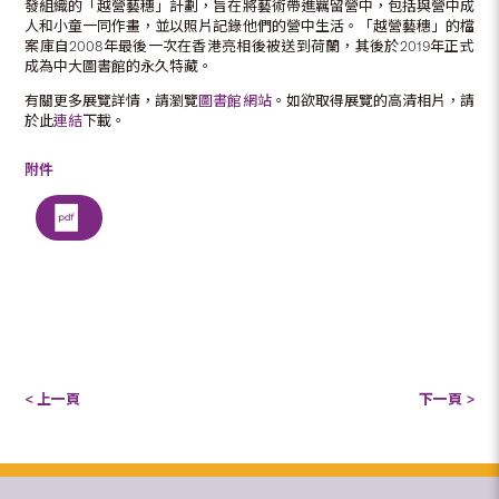
發組織的「越營藝穗」計劃，旨在將藝術帶進羈留營中，包括與營中成
人和小童一同作畫，並以照片記錄他們的營中生活。「越營藝穗」的檔
案庫自2008年最後一次在香港亮相後被送到荷蘭，其後於2019年正式
成為中大圖書館的永久特藏。
有關更多展覽詳情，請瀏覽
圖書館網站
。如欲取得展覽的高清相片，請
於此
連結
下載。
附件
< 上一頁
下一頁 >