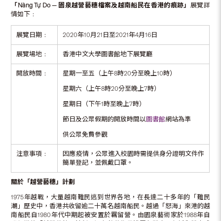
「
Nàng Tự Do —
園泉越營藝穗檔案及越南船民在香港的痕跡」
展覽詳
情如下﹕
展覽日期﹕
2020年10月21日至2021年4月16日
展覽場地﹕
香港中文大學圖書館地下展覽廳
開放時間﹕
星期一至五（上午8時20分至晚上10時）
星期六（上午8時20分至晚上7時）
星期日（下午1時至晚上7時）
節日及公眾假期的開放時間以
圖書館
網站為準
供公眾免費參觀
注意事項﹕
因應疫情，公眾進入校園時需提供身分證明文件作
簡單登記，並佩戴口罩。
關於「越營藝穗」計劃
1975年越戰，大量越南難民逃到世界各地，在長達二十多年的「難民
潮」歷史中，香港共收留逾二十萬名越南船民。越過「怒海」來港的越
南船民自1980年代中期起被安置於羈留營。由園泉藝術家於1988年自