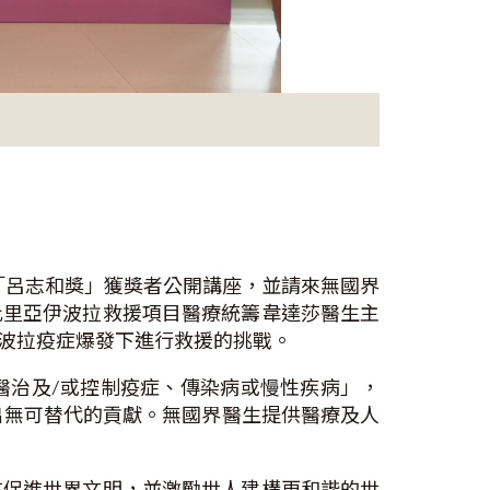
行「呂志和獎」獲獎者公開講座，並請來無國界
比里亞伊波拉救援項目醫療統籌韋達莎醫生主
波拉疫症爆發下進行救援的挑戰。
「醫治及/或控制疫症、傳染病或慢性疾病」，
作出無可替代的貢獻。無國界醫生提供醫療及人
在促進世界文明，並激勵世人建構更和諧的世