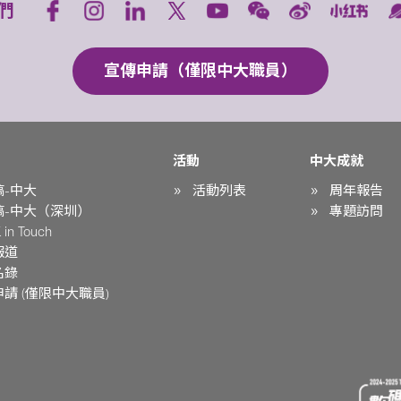
們
宣傳申請（僅限中大職員）
活動
中大成就
稿-中大
活動列表
周年報告
稿-中大（深圳）
專題訪問
in Touch
報道
名錄
請 (僅限中大職員)