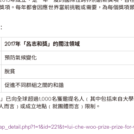
獎項。每年都會因應世界當前挑戰或需要，為每個獎項
下：
2017
年「呂志和獎」的關注領域
預防氣候變化
脫貧
促進不同群組之間的和諧
」已向全球超過1,000名獲邀提名人﹙其中包括來自大
人而言﹚或成立地點﹙就團體而言﹚限制。
_detail.php?1=1&id=221&t=lui-che-woo-prize-prize-for-wo