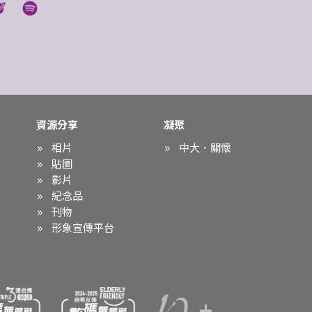
資源分享
凝聚
相片
中大．關懷
貼圖
影片
紀念品
刊物
形象宣傳平台