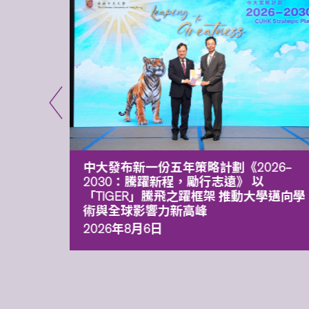
能力 有
中大發布新一份五年策略計劃《2026‒
污染
2030：騰躍新程，勵行志遠》 以
「TIGER」騰飛之躍框架 推動大學邁向學
術與全球影響力新高峰
2026年8月6日