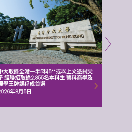
中大取錄全港一半5科5**或以上文憑試尖
中大委
子 經聯招取錄2,855名本科生 醫科商學及
理副校
理學王牌課程成首選
2026年
2026年8月5日