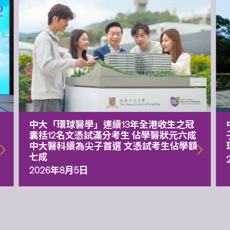
中大「環球醫學」連續13年全港收生之冠
囊括12名文憑試滿分考生 佔學醫狀元六成
中大醫科續為尖子首選 文憑試考生佔學額
七成
2026年8月5日