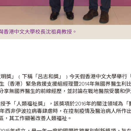
與香港中文大學校長沈祖堯教授。
世界文明獎」﹙下稱「呂志和獎」﹚今天假香港中文大學舉
生（香港）緊急救援支援組經理暨2014年無國界醫生利
分享無國界醫生的前線經歷，並討論在戰地醫院受襲和伊
獲授予「人類福祉獎」，該獎項於2016年的關注領域為
014年西非伊波拉病毒肆虐時，在控制疫情及醫治病人所
區，其工作顯著改善人類福祉。
2015年成立，是一年一度的國際性跨界別創新獎項，旨