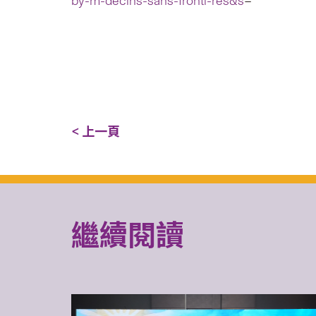
by-m-decins-sans-fronti-res&s
=
< 上一頁
繼續閱讀