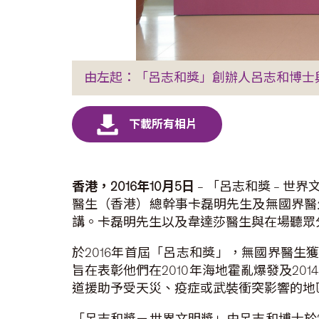
由左起：「呂志和獎」創辦人呂志和博士
香港，
2016
年
10
月
5
日
– 「呂志和獎 – 
醫生（香港）總幹事卡磊明先生及無國界醫
講。卡磊明先生以及韋達莎醫生與在場聽眾
於2016年首屆「呂志和獎」，無國界醫生
旨在表彰他們在2010年海地霍亂爆發及2
道援助予受天災、疫症或武裝衝突影響的地
「呂志和獎－世界文明獎」由呂志和博士於