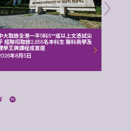
中大取錄全港一半5科5**或以上文憑試尖
中大委
子 經聯招取錄2,855名本科生 醫科商學及
理副校
理學王牌課程成首選
2026年
2026年8月5日