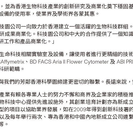
，並為香港生物科技產業的創新研究及商業化奠下穩固
設備的使用率，使業界及學術界各蒙其惠。
技園公司一向致力於香港建立一個活躍的生物科技群組
研成果商業化。科技園公司和中大的合作提供了一個知
研工作和產品商業化。」
生命科技相關實驗室及設備，讓使用者進行更精細的技
D FACS Aria II Flower Cytometer 及 ABI PRI
科研範疇。
與我們的芳鄰香港科學園締建更密切的聯繫。長遠來說，
產業有賴各專業人士的努力不懈和商界及企業家的積極
物科技中心提供先進設施外，其創業培育計劃亦為新成
型的項目以協助業界發展，如在2009年得到創新科技署
以及每年舉行兩次、專為香港和中國內地新成立公司連
等。