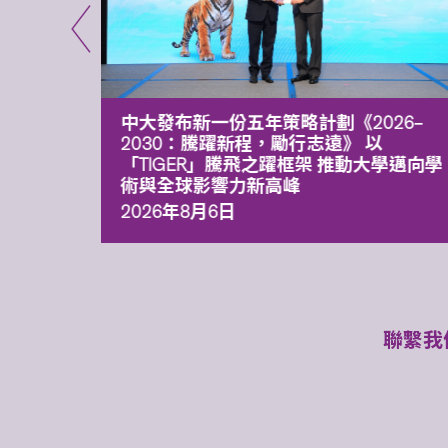
能力 有
中大發布新一份五年策略計劃《2026‒
污染
2030：騰躍新程，勵行志遠》 以
「TIGER」騰飛之躍框架 推動大學邁向學
術與全球影響力新高峰
2026年8月6日
聯繫我