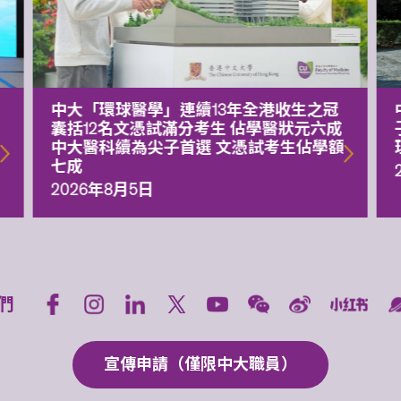
中大「環球醫學」連續13年全港收生之冠
囊括12名文憑試滿分考生 佔學醫狀元六成
中大醫科續為尖子首選 文憑試考生佔學額
七成
2026年8月5日
們
宣傳申請（僅限中大職員）