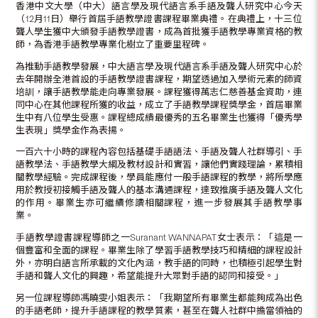
香港中文大學（中大）語言學及現代語言系手語及聾人研究中心今天
（12月11日）舉行首屆手語教學證書課程畢業典禮。在典禮上，十三位
聾人學生獲中大頒發手語教學證書，成為首批獲手語教學專業資格的教
師，為香港手語教學專業化樹立了重要里程碑。
為推動手語教學發展，中大語言學及現代語言系手語及聾人研究中心於
去年開辦全港首設的手語教學證書課程，期望透過加入學術元素的師資
培訓，讓手語教學能走向專業發展。課程獲得萬志仁慈善基金資助，連
同中心在其他課程所獲的收益，成立了手語教學課程獎學金，首屆畢業
生中有八位學生受惠。課程總成績最優秀的五名畢業生也獲得「優秀學
生表現」獎學金作為表揚。
一百六十小時的課程內容包括基礎手語語法、手語及聾人社群導引、手
語教學法、手語教學大綱及教材設計和實習，讓他們實踐理論，累積相
關教學經驗。完成課程後，學員能應付一般手語課程的教學，將所學應
用於教授初接觸手語及聾人的基本溝通課程，達致推廣手語及聾人文化
的作用。畢業生亦可繼續修讀相關課程，進一步發展其手語教學事
業。
手語教學證書課程導師之一Suranant WANNAPAT女士表示：「這是一
個豐富和全面的課程。畢業生除了學習手語教學技巧和精細的課程設計
外，亦明白語言所承載的文化內涵，教手語的同時，也積極引起學生對
手語和聾人文化的興趣，希望能提升大眾對手語的認同和接受。」
另一位課程導師馮曉雯小姐表示：「我期望所有畢業生都能夠成為出色
的手語老師，提升手語課程的教學質素，甚至在聾人社群中擔當領袖的