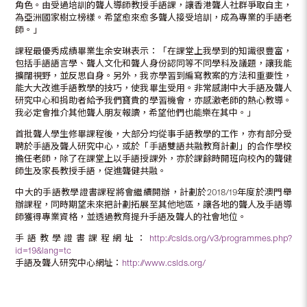
角色。由受過培訓的聾人導師教授手語課，讓香港聾人社群爭取自主，
為亞洲國家樹立榜樣。希望愈來愈多聾人接受培訓，成為專業的手語老
師。」
課程最優秀成績畢業生余安琳表示：「在課堂上我學到的知識很豐富，
包括手語語言學、聾人文化和聾人身份認同等不同學科及議題，讓我能
擴闊視野，並反思自身。另外，我亦學習到編寫教案的方法和重要性，
能大大改進手語教學的技巧，使我畢生受用。非常感謝中大手語及聾人
研究中心和捐助者給予我們寶貴的學習機會，亦感激老師的熱心教導。
我必定會推介其他聾人朋友報讀，希望他們也能樂在其中。」
首批聾人學生修畢課程後，大部分均從事手語教學的工作，亦有部分受
聘於手語及聾人研究中心，或於「手語雙語共融教育計劃」的合作學校
擔任老師，除了在課堂上以手語授課外，亦於課餘時開班向校內的聾健
師生及家長教授手語，促進聾健共融。
中大的手語教學證書課程將會繼續開辦，計劃於2018/19年度於澳門舉
辦課程，同時期望未來把計劃拓展至其他地區，讓各地的聾人及手語導
師獲得專業資格，並透過教育提升手語及聾人的社會地位。
手語教學證書課程網址：
http://cslds.org/v3/programmes.php?
id=19&lang=tc
手語及聾人研究中心網址：
http://www.cslds.org/