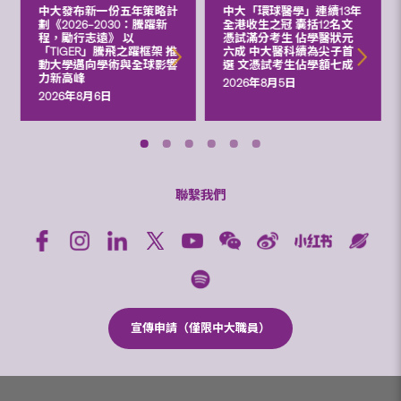
中大發布新一份五年策略計
中大「環球醫學」連續13年
劃《2026‒2030：騰躍新
全港收生之冠 囊括12名文
程，勵行志遠》 以
憑試滿分考生 佔學醫狀元
「TIGER」騰飛之躍框架 推
六成 中大醫科續為尖子首
動大學邁向學術與全球影響
選 文憑試考生佔學額七成
力新高峰
2026年8月5日
2026年8月6日
聯繫我們
宣傳申請（僅限中大職員）