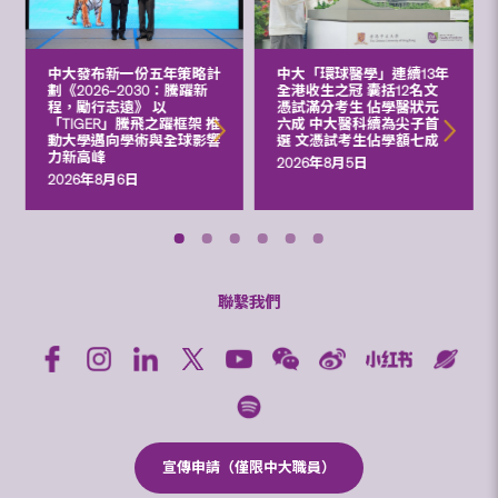
中大發布新一份五年策略計
中大「環球醫學」連續13年
劃《2026‒2030：騰躍新
全港收生之冠 囊括12名文
程，勵行志遠》 以
憑試滿分考生 佔學醫狀元
「TIGER」騰飛之躍框架 推
六成 中大醫科續為尖子首
動大學邁向學術與全球影響
選 文憑試考生佔學額七成
力新高峰
2026年8月5日
2026年8月6日
聯繫我們
宣傳申請（僅限中大職員）