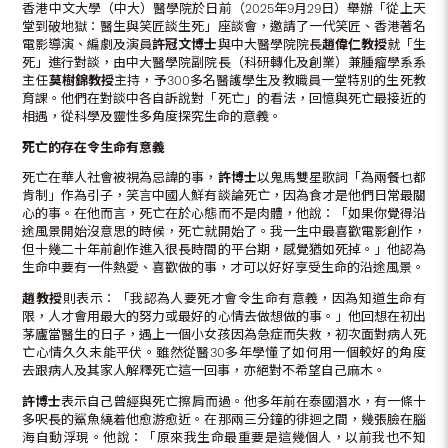
香港中文大學（中大）醫學院於日前（2025年9月29日）舉辦「從上天
堂到破地獄：醫生與笑匠談生死」座談會，邀請了一代笑匠、香港著名
電影導演、編劇及演員
許冠文博士
與中大醫學院院長
趙偉仁教授
就「生
死」進行對談，由中大醫學院副院長（科研轉化及創業）兼腫瘤學系系
主任
莫樹錦教授
主持，予300多名醫護學生及教職員一堂特別的生死教
育課。他們在對談中各自訴說對「死亡」的看法，回憶與死亡最接近的
相遇，從科學及靈性多角度探究生命的意義。
死亡的存在令生命有意義
死亡在華人社會被視為忌諱的事，
許博士
以鬼馬雙星歌詞「為兩餐乜都
肯制」作為引子，笑言中國人鮮有談論死亡，因為食才是他們日常最關
心的事。在他而言，死亡在於心態而不是肉體，他說：「如果你覺得沿
途風景開始沒意思的時候，死亡就開始了。我一生中最喜歡電影創作，
但十幾二十年前創作進入很長時間的平台期，感覺猶如死掉。」他認為
生命中要有一件熱愛、喜歡做的事，才可以好好享受生命的沿途風景。
趙教授
則表示：「我認為人要死才會令生命有意義，因為知道生命有
限，人才會用最大的努力或最好的心情去做想做的事。」他回想在初出
茅廬當醫生的日子，遇上一個小女孩因為急症而失救，初次面對病人死
亡心情久久未能平伏。雖然從醫30多年學懂了如何用一個較好的角度
去跟病人及其家人解釋死亡這一回事，亦絕對不希望自己麻木。
許博士
表示自己曾經與死亡擦肩而過。他多年前在泰國潛水，有一條十
多呎長的鯊魚繞着他愈游愈近。在那兩三分鐘的徘迴之間，幾張臉在腦
海自動浮現。他說：「原來我生命最重要是這幾個人，以前我也不知