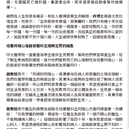
道。在面臨死亡幾秒鐘，畫面會出來，原來潛意識自動會幫你做選
擇。」
被問及人生有很多痛苦，有些人選擇放棄生命解困，
許博士
寄語大眾珍
惜生命，他表示：「生命是很有價值，很美麗的。我們只有幾十年在這
裡渡過，無論是好的不好的，都是一道風景。這麼短暫的人生，你欣賞
每一秒鐘、每一分鐘、每一天的沿途風景，包括真正的風景和你心愛的
人，加起來都不到十個八個。人生過得快樂就夠了，這個就是意義。」
培養同理心是啟發醫科生理解生死的鑰匙
中大醫學院一直著重為學生提供生死教育，幫助他們學習尊重生命，從
了解生老病死的進程，提升他們面對死亡的心理韌性及培養同理心，目
的是更好地裝備他們將來與病患及家屬同行。
趙教授
表示：「所謂的同理心，其實要站在病人和家屬的立場去理解。
我們在醫學和醫生的角度出發，其實未必能夠完全明白或了解病人或家
屬的一些感受，所以我們特意準備這一個座談會，希望透過與社會上不
同生活背景的人士交流，令生死教育可以更立體及多元。生死是一個永
恆的課題，在臨床上醫護怎樣去幫助病人及其家屬面對死亡，其實亦都
需要由自身出發，學會感受或理解如何面對生死。」
莫教授
表示醫生的身教及經驗在培養醫科生同理心方面同樣重要，他續
說：「在我學醫的時期，曾經有一位醫生告訴我『一個不開心的醫生，
不能夠讓病人開心。』這個說話影響了我四十年，後來我嘗試做一個開
心的人，希望透過我的開心去影響我的病人。這個是課堂上教不到的，