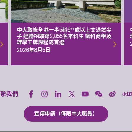
中大取錄全港一半5科5**或以上文憑試尖
子 經聯招取錄2,855名本科生 醫科商學及
額
理學王牌課程成首選
2026年8月5日
聯繫我們
宣傳申請（僅限中大職員）