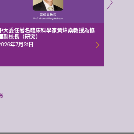
中大委任著名臨床科學家黃煒燊教授為協
中大兩
理副校長（研究）
1.05億
一代智
2026年7月31日
2026年