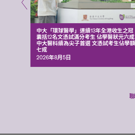
平台 推
中大「環球醫學」連續13年全港收生之冠
囊括12名文憑試滿分考生 佔學醫狀元六成
中大醫科續為尖子首選 文憑試考生佔學
七成
2026年8月5日