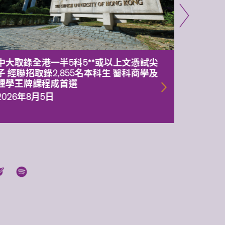
中大取錄全港一半5科5**或以上文憑試尖
中大委
子 經聯招取錄2,855名本科生 醫科商學及
理副校
理學王牌課程成首選
2026年
2026年8月5日