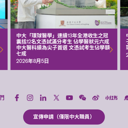
中大「環球醫學」連續13年全港收生之冠
囊括12名文憑試滿分考生 佔學醫狀元六成
中大醫科續為尖子首選 文憑試考生佔學額
七成
2026年8月5日
們
宣傳申請（僅限中大職員）