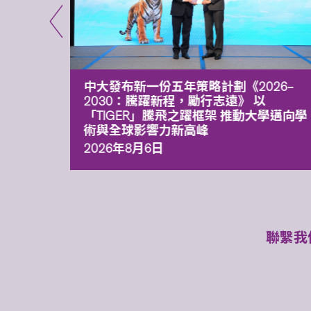
能力 有
中大發布新一份五年策略計劃《2026‒
污染
2030：騰躍新程，勵行志遠》 以
「TIGER」騰飛之躍框架 推動大學邁向學
術與全球影響力新高峰
2026年8月6日
聯繫我