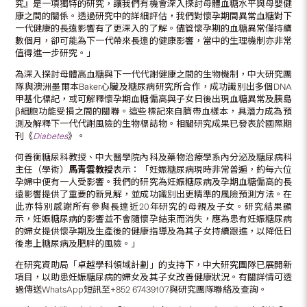
究』是一項獨特的研究，讓我們有機會深入探討母體血糖水平與母嬰健
康之間的關係。透過研究中的詳細評估，我們對懷孕期間異常血糖對下
一代健康的長遠影響有了更深入的了解。儘管懷孕期的血糖異常僅持續
數個月，卻可能為下一代帶來長遠的健康影響，當中的生理機制亦非常
值得進一步研究。」
為深入探討母體高血糖與下一代代謝健康之間的生物機制，中大研究團
隊與澳洲墨爾本Baker心臟及糖尿病研究所合作，成功識別出多個DNA
甲基化標記，或可解釋懷孕期血糖偏高與子女日後出現血糖異常及胰島
β細胞功能受損之間的關聯。這些標記來自臍帶血樣本，具潛力成為預
測及解釋下一代代謝風險的生物標誌物。相關研究成果已發表於國際期
刊《
Diabetes
》。
何善衡糖尿科教授、中大醫學院內科及藥物治療學系內分泌及糖尿病科
主任（學術）
馬青雲教授
表示：「妊娠糖尿病現時非常普遍，約每六位
孕婦中便有一人受影響。我們的研究為妊娠糖尿病及孕期血糖偏高的長
遠影響提供了重要的新見解，並成功識別出更精準的風險預測方法。在
此亦特別感謝所有參與長達近20年研究的母親及子女。研究結果顯
示，妊娠糖尿病的影響並不會隨懷孕結束而消失，應為患有妊娠糖尿病
的婦女提供懷孕期及生產後的健康指導及為其子女持續跟進，以降低日
後患上糖尿病及肥胖的風險。」
在研究資助局「卓越學科領域計劃」的支持下，中大研究團隊已展開新
項目，以助患妊娠糖尿病的婦女及其子女改善健康狀況。有關詳情可透
過傳送WhatsApp短訊至+852 67439107與研究團隊聯絡及查詢。