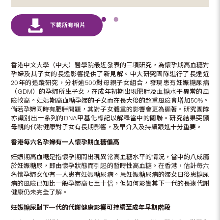
香港中文大學（中大）醫學院最近發表的三項研究，為懷孕期高血糖對
孕婦及其子女的長遠影響提供了新見解。中大研究團隊進行了長達近
20年的追蹤研究，分析逾500對母親子女組合，發現患有妊娠糖尿病
（GDM）的孕婦所生子女，在成年初期出現肥胖及血糖水平異常的風
險較高。妊娠期高血糖孕婦的子女而在長大後的超重風險會增加50%。
倘若孕婦同時有肥胖問題，其對子女體重的影響會更為顯著。研究團隊
亦識別出一系列的DNA甲基化標記以解釋當中的關聯。研究結果突顯
母親的代謝健康對子女有長期影響，及早介入及持續跟進十分重要。
香港每六名孕婦有一人懷孕期血糖偏高
妊娠期高血糖是指懷孕期間出現異常高血糖水平的情況，當中約八成屬
於妊娠糖尿，即由懷孕狀態而引起的暫時性高血糖。在香港，估計每六
名懷孕婦女便有一人患有妊娠糖尿病。患妊娠糖尿病的婦女日後患糖尿
病的風險已知比一般孕婦高七至十倍，但如何影響其下一代的長遠代謝
健康仍未完全了解。
妊娠糖尿對下一代的代謝健康影響可持續至
成年早期階段