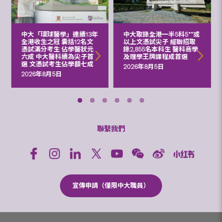
中大「環球醫學」連續13年
中大取錄全港一半5科5**或
全港收生之冠 囊括12名文
以上文憑試尖子 經聯招取
憑試滿分考生 佔學醫狀元
錄2,855名本科生 醫科商學
六成 中大醫科續為尖子首
及理學王牌課程成首選
選 文憑試考生佔學額七成
2026年8月5日
2026年8月5日
聯繫我們
宣傳申請（僅限中大職員）