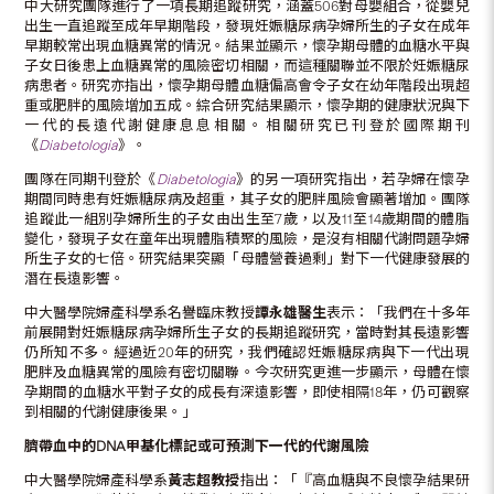
中大研究團隊進行了一項長期追蹤研究，涵蓋506對母嬰組合，從嬰兒
出生一直追蹤至成年早期階段，發現妊娠糖尿病孕婦所生的子女在成年
早期較常出現血糖異常的情況。結果並顯示，懷孕期母體的血糖水平與
子女日後患上血糖異常的風險密切相關，而這種關聯並不限於妊娠糖尿
病患者。研究亦指出，懷孕期母體血糖偏高會令子女在幼年階段出現超
重或肥胖的風險增加五成。綜合研究結果顯示，懷孕期的健康狀況與下
一代的長遠代謝健康息息相關。相關研究已刊登於國際期刊
《
Diabetologia
》。
團隊在同期刊登於《
Diabetologia
》的另一項研究指出，若孕婦在懷孕
期間同時患有妊娠糖尿病及超重，其子女的肥胖風險會顯著增加。團隊
追蹤此一組別孕婦所生的子女由出生至7歲，以及11至14歲期間的體脂
變化，發現子女在童年出現體脂積聚的風險，是沒有相關代謝問題孕婦
所生子女的七倍。研究結果突顯「母體營養過剩」對下一代健康發展的
潛在長遠影響。
中大醫學院婦產科學系名譽臨床教授
譚永雄醫生
表示：「我們在十多年
前展開對妊娠糖尿病孕婦所生子女的長期追蹤研究，當時對其長遠影響
仍所知不多。經過近20年的研究，我們確認妊娠糖尿病與下一代出現
肥胖及血糖異常的風險有密切關聯。今次研究更進一步顯示，母體在懷
孕期間的血糖水平對子女的成長有深遠影響，即使相隔18年，仍可觀察
到相關的代謝健康後果。」
臍帶血中的
DNA
甲基化標記或可預測下一代的代謝風險
中大醫學院婦產科學系
黃志超教授
指出：「『高血糖與不良懷孕結果研