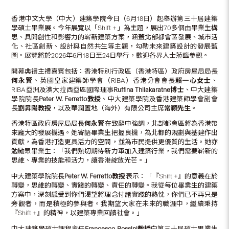
香港中文大學（中大）建築學院今日（6月18日）起舉辦第三十屆建築
學碩士畢業展。今年展覽以「Shift +」為主題，展出70多個由畢業生構
思、具開創性和影響力的嶄新建築方案，涵蓋北部都會區發展、城市活
化、社區創新、設計與自然共生等主題，勾勒未來建築設計的發展藍
圖。展覽將於2026年6月18日至24日舉行，歡迎各界人士蒞臨參觀。
開幕典禮主禮嘉賓包括：香港特別行政區（香港特區）政府房屋局局長
何永賢
、英國皇家建築師學會（RIBA）香港分會會長
賴一心女士
、
RIBA亞洲及澳大拉西亞區國際理事
Ruffina Thilakaratne
博士
、中大建築
學院院長
Peter W. Ferretto
教授
、中大建築學院及香港建築師學會副會
長
劉昇陽教授
，以及華潤置地（海外）有限公司主席
常穎先生
。
香港特區政府房屋局局長
何永賢
在致辭中強調，北部都會區將為香港帶
來龐大的發展機遇。她寄語畢業生把握良機，為北都的規劃與基建作出
貢獻，為香港打造更具活力的空間，並為市民提供更優質的生活。她亦
勉勵眾畢業生：「我們熱切期待新力軍加入建築行業，我們需要嶄新的
思維、專業的技能和活力，讓香港綻放光芒。」
中大建築學院院長
Peter W. Ferretto
教授
表示：「『Shift +』的意義在於
轉變，思維的轉變、實踐的轉變、責任的轉變。我從每位畢業生的建築
方案中，深刻感受到你們渴望將理念付諸實踐的熱忱，你們已不再只是
旁觀者，而是積極的參與者。我期望大家在未來的職涯中，繼續秉持
『Shift +』的精神，以建築專業回饋社會。」
中大建築學碩士課程主任
Francesco Rossini
教授
向第三十屆碩士畢業生