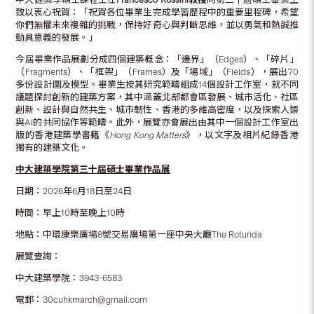
致以衷心祝賀：「祝賀各位畢業生完成學習歷程中的重要里程碑，希望
你們無懼未來複雜的挑戰，保持好奇心與判斷思維，並以勇氣和熱誠推
動具意義的發展。」
今屆畢業作品展劃分成四個建築概念：「邊界」（Edges）、「碎片」
（Fragments）、「框架」（Frames）及「場域」（Fields），展出70
多份設計圖及模型。畢業生按其研究範疇組成14個設計工作室，就不同
議題探討創新的建築方案，其中涵蓋北部都會區發展、城市活化、社區
創新、設計與自然共生、城市韌性、香港的多維高密度，以及探索人類
與AI的共同協作等範疇。此外，展覽亦會展出由其中一個設計工作室出
版的香港建築學書籍《
Hong Kong Matters
》，以文字及相片紀錄香港
獨有的建築文化。
中大建築學院第三十屆碩士畢業作品展
日期：2026年6月18日至24日
時間：早上10時至晚上10時
地點：中環康樂廣場8號交易廣場第一座中央大廳The Rotunda
展覽查詢：
中大建築學院：3943-6583
電郵：30cuhkmarch@gmail.com