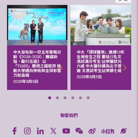
中大發布新一份五年策略計
中大「環球醫學」連續13年
劃《2026‒2030：騰躍新
全港收生之冠 囊括12名文
程，勵行志遠》 以
憑試滿分考生 佔學醫狀元
「TIGER」騰飛之躍框架 推
六成 中大醫科續為尖子首
動大學邁向學術與全球影響
選 文憑試考生佔學額七成
力新高峰
2026年8月5日
2026年8月6日
聯繫我們