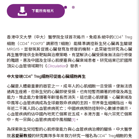
+
香港中文大學（中大）醫學院全球首次揭示，免疫系統中的CD4
Treg
+
+
細胞（CD4
FOXP3
調節性T細胞）能精準調控新生兒心臟再生關鍵
MRG15，並發現其促進心臟發育及修復的機制。此突破性研究為心臟
再生醫學提供全新靶點與治療策略，有望解決心臟受損後無法自行修復
的難題，惠及中國及全球心肌梗塞與心臟衰竭患者。研究結果已於國際
頂尖心血管領域期刊《
Circulation
》發表。
+
中大發現
CD4
Treg
細胞可促進心臟細胞再生
心臟是人體最重要的器官之一，成年人的心肌細胞一旦受損，便無法透
過再生痊癒，但新生兒的心臟即使受損，也有短暫而顯著的修復及再生
能力，惟此能力會隨著年齡增長而消失，這也是心肌梗塞、心臟衰竭及
中風等心血管疾病成為全球最致命疾病的主因。世界衞生組織指出，每
年近二千萬人因心血管疾病死亡；中國疾病預防控制中心數據亦顯示，
心血管疾病約佔中國內地死亡個案近五成。本港方面，每六宗死亡個案
中，有一宗與心血管疾病或中風相關
[1]
。
為探索新生兒短暫的心肌修復能力與心血管疾病治療的關係，中大醫學
+
院
呂愛蘭教授
的研究團隊多年來致力研究一種名為CD4
Treg細胞的免