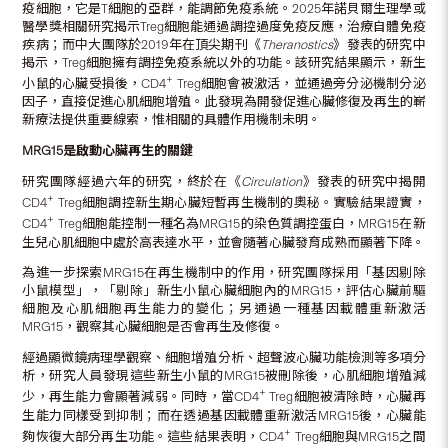
疫細胞，它是T細胞的亞群，能調節免疫系統。2025年諾貝爾生理學或
醫學獎相關研究揭示Treg細胞能通過調控過度免疫反應，治療自體免疫
疾病；而中大團隊於2019年在頂尖期刊《
Theranostics
》發表的研究中
揭示，Treg細胞擁有調控免疫系統以外的功能。該研究結果顯示，新生
+
小鼠的心臟受損後，CD4
Treg細胞會被激活，並通過旁分泌機制分泌
因子，直接促進心肌細胞增殖。此發現為開發促進心臟修復及再生的嶄
新療法提供重要線索，惟相關的具體作用機制未明。
MRG15
是啟動心臟再生的關鍵
研究團隊經過六年的研究，終於在《
Circulation
》發表的研究中揭開
+
CD4
Treg細胞調控新生期心臟短暫再生機制的奧秘。實驗結果證實，
+
CD4
Treg細胞能控制一種名為MRG15的染色質調控蛋白，MRG15在新
生兒心肌細胞中處於高表達水平，並會隨著心臟發育成熟而顯著下降。
為進一步探索MRG15在再生機制中的作用，研究團隊採用「基因剔除
小鼠模型」，「剔除」新生小鼠心臟細胞內的MRG15，評估心臟前驅
細胞及心肌細胞再生能力的變化；另通過一種基因載體重新激活
MRG15，觀察其心臟細胞是否會再生及修復。
經過顯微鏡病理學觀察、細胞增殖分析、超聲波心臟功能檢測等多項分
析，研究人員發現這些新生小鼠的MRG15被刪除後，心肌細胞增殖減
+
少，再生能力會顯著減弱。同時，當CD4
Treg細胞被清除時，心臟再
生能力同樣受到抑制；而在透過基因載體重新激活MRG15後，心臟能
+
夠恢復大部分再生功能。這些結果表明，CD4
Treg細胞與MRG15之間