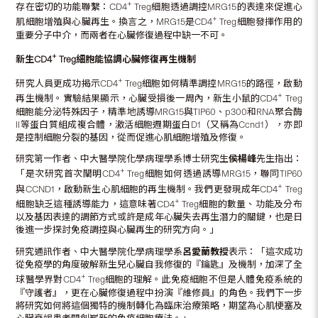
+
存在密切的功能聯繫：CD4
Treg細胞透過調控MRG15的表達來促進心
+
肌細胞增殖與心臟再生。換言之，MRG15是CD4
Treg細胞發揮作用的
重要分子中介，而兩者在心臟修復過程中缺一不可。
+
新生
CD4
Treg
細胞能協調心臟修復再生機制
+
研究人員更成功揭示CD4
Treg細胞如何精準調控MRG15的路徑，啟動
+
再生機制。實驗結果顯示，心臟受損後一周內，新生小鼠的CD4
Treg
細胞能分泌特殊因子，精準地誘導MRG15與TIP60、p300和RNA聚合酶
II等蛋白質組成複合體，激活細胞週期蛋白D1（又稱為Ccnd1）
，
亦即
是控制細胞分裂的基因，從而促進心肌細胞增殖及修復。
研究第一作者、中大醫學院化學病理學系博士研究生
侯楊峰
先生指出：
+
「是次研究首次闡明CD4
Treg細胞如何透過誘導MRG15，聯同TIP60
+
與CCND1，啟動新生心肌細胞的再生機制。我們更發現成年CD4
Treg
+
細胞缺乏這種誘導能力，這意味著CD4
Treg細胞的數量、功能及分布
以及基因表達的調節方式或許是成年心臟失去再生潛力的關鍵，也是日
後進一步探討免疫調控與心臟再生的研究方向。」
研究通訊作者、中大醫學院化學病理學系
呂愛蘭教授
表示：「這次成功
從免疫學的角度破解新生兒心臟自我修復的『鑰匙』及機制，加深了全
+
球醫學界對CD4
Treg細胞的理解。此免疫細胞不但是人體免疫系統的
『守護者』，更在心臟修復過程中扮演『維修員』的角色。我們下一步
將研究如何將這個獨特的機制轉化為臨床治療策略，期望為心肌梗塞及