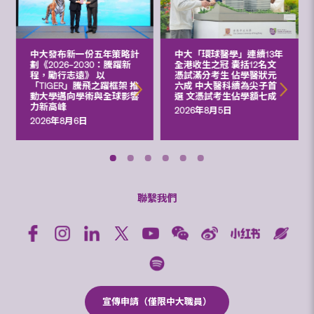
中大發布新一份五年策略計
中大「環球醫學」連續13年
劃《2026‒2030：騰躍新
全港收生之冠 囊括12名文
程，勵行志遠》 以
憑試滿分考生 佔學醫狀元
「TIGER」騰飛之躍框架 推
六成 中大醫科續為尖子首
動大學邁向學術與全球影響
選 文憑試考生佔學額七成
力新高峰
2026年8月5日
2026年8月6日
聯繫我們
宣傳申請（僅限中大職員）