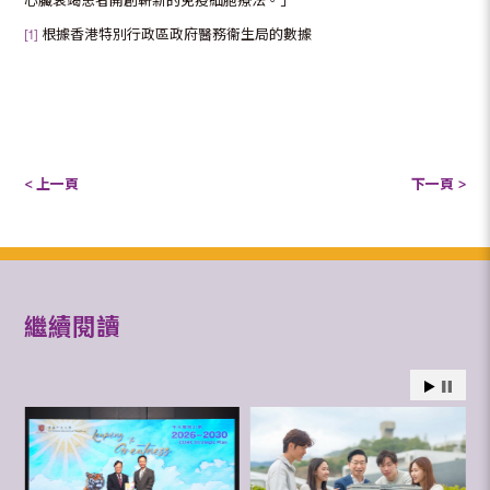
心臟衰竭患者開創嶄新的免疫細胞療法。」
[1]
根據香港特別行政區政府醫務衞生局的數據
< 上一頁
下一頁 >
繼續閱讀