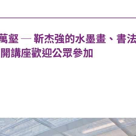
萬壑 ─ 靳杰強的水墨畫、書
公開講座歡迎公眾參加