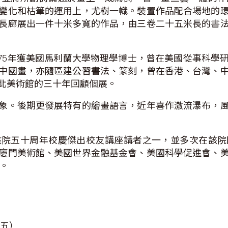
變化和枯筆的運用上，尤樹一幟。裝置作品配合場地的
長廊展出一件十米多寬的作品，由三卷二十五米長的書
1975年獲美國馬利蘭大學物理學博士，曾在美國從事科
中國畫，亦隨區建公習書法、篆刻，曾在香港、台灣、
台北美術館的三十年回顧個展。
象。後期更發展特有的繪畫語言，近年喜作激流瀑布，
該院五十周年校慶傑出校友講座講者之一，並多次在該院
廈門美術館、美國世界金融基金會、美國科學促進會、
藏。
至五）