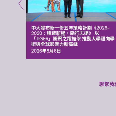
能力 有
中大發布新一份五年策略計劃《2026‒
污染
2030：騰躍新程，勵行志遠》 以
「TIGER」騰飛之躍框架 推動大學邁向學
術與全球影響力新高峰
2026年8月6日
聯繫我