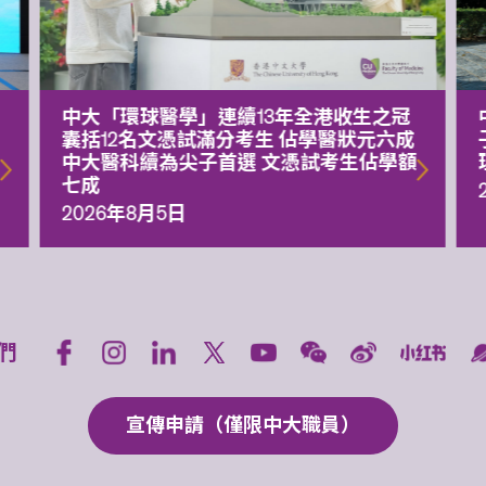
中大「環球醫學」連續13年全港收生之冠
囊括12名文憑試滿分考生 佔學醫狀元六成
中大醫科續為尖子首選 文憑試考生佔學額
七成
2026年8月5日
們
宣傳申請（僅限中大職員）