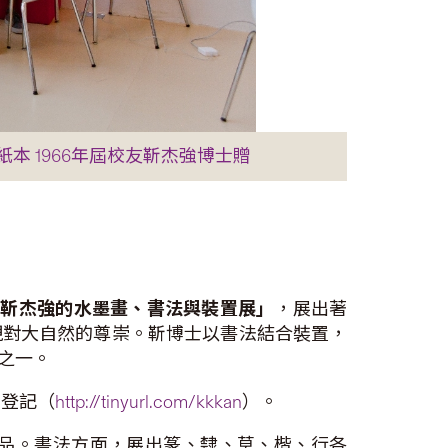
本 1966年屆校友靳杰強博士贈
靳杰強的水墨畫、書法與裝置展」
，展出著
現對大自然的尊崇。靳博士以書法結合裝置，
目之一。
上登記（
http://tinyurl.com/kkkan
）。
品。書法方面，展出篆、隸、草、楷、行各