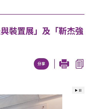
法與裝置展」及「靳杰強
分享