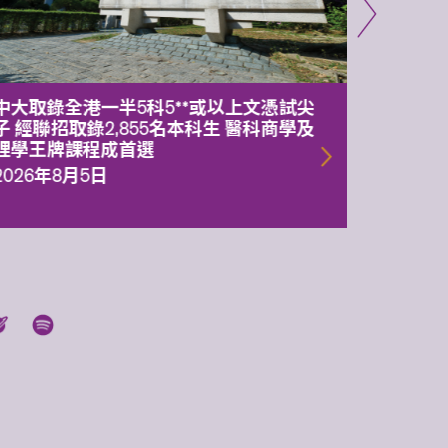
中大取錄全港一半5科5**或以上文憑試尖
中大委
子 經聯招取錄2,855名本科生 醫科商學及
理副校
理學王牌課程成首選
2026年
2026年8月5日