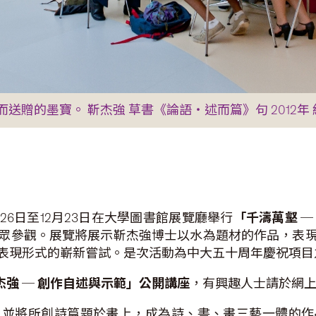
贈的墨寶。 靳杰強 草書《論語‧述而篇》句 2012年 紙
6日至12月23日在大學圖書館展覽廳舉行
「千濤萬壑
─
眾參觀。展覽將展示靳杰強博士以水為題材的作品，表
表現形式的嶄新嘗試。是次活動為中大五十周年慶祝項
杰強
─
創作自述與示範」公開講座
，有興趣人士請於網
，並將所創詩篇題於畫上，成為詩、書、畫三藝一體的作