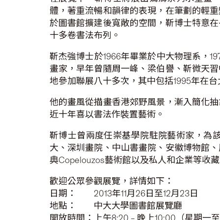
體，著重流暢和韻律的表現，在筆劃的輕重
於圖書館擴建後寬敞的空間，靳博士特意在
十多卷書法布列。
靳杰強博士於1966年畢業於中大物理系，
畫家，早年曾隨周一峰、梁伯譽、靳微天習
地參加聯展八十多次，其中包括1995年在
他的畫風從描畫香港郊野風景，漸入簡化抽
近十年喜以書法作裝置藝術。
靳博士曾兩度任崇基學院駐院藝術家，為
大、深圳畫院、中山書畫院、安徽博物館、
典Copelouzos藝術館以及私人和企業等收
歡迎公眾參觀展覽，詳情如下：
日期： 2013年11月26日至12月23日
地點： 中大大學圖書館展覽廳
開放時間：上午8:20 – 晚上10:00（星期一